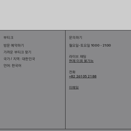
부티크
문의하기
방문 예약하기
월요일-토요일 10:00 - 21:00
가까운 부티크 찾기
라이브 채팅
국가 / 지역 : 대한민국
현재 이용 불가능
언어: 한국어
전화
+82 261 05 21 88
이메일