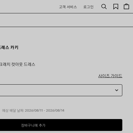
저
고객 서비스
로그인
검
장
색
된
제
품
드레스 카키
스크래치 컷아웃 드레스
사이즈 가이드
예상 배달 날짜: 2026/08/11 - 2026/08/14
장바구니에 추가
장
사
바
이