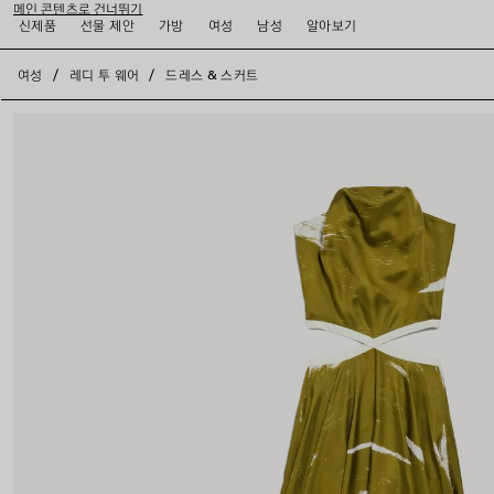
메인 콘텐츠로 건너뛰기
신제품
선물 제안
가방
여성
남성
알아보기
close the banner
여성
레디 투 웨어
드레스 & 스커트