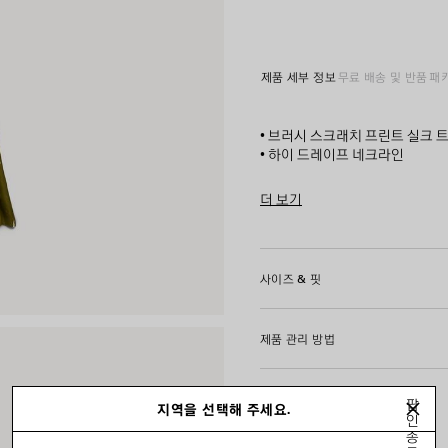
제품 세부 정보
무료 배송 및 반품
패
• 브러시 스크래치 프린트 실크 
• 하이 드레이프 네크라인
• 슬리브리스 디자인
• 측면 및 뒷면 컷아웃
더 보기
• 탈부착 가능한 여러 개의 허리 
Product ID:
872270TUL5028
• 고뎃 구조의 스커트
• 측면 지퍼 잠금장치
• 제조국: 이탈리아
사이즈 & 핏
주소재: 100% 실크
제품 관리 방법
팝
지역을 선택해 주세요.
인
종