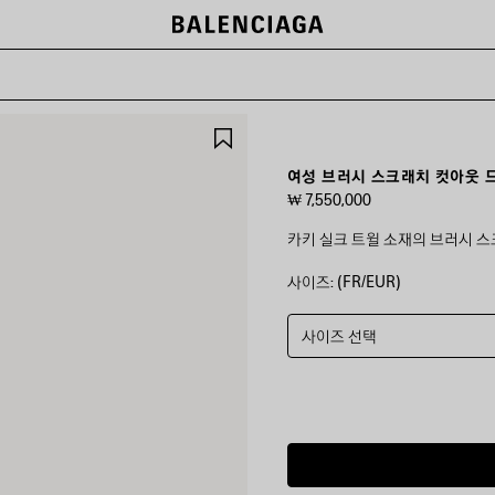
제
품
저
여성 브러시 스크래치 컷아웃 
장
₩ 7,550,000
하
기
카키 실크 트윌 소재의 브러시 
사이즈: (FR/EUR)
컬
러
:
카
사이즈 선택
키
카
키