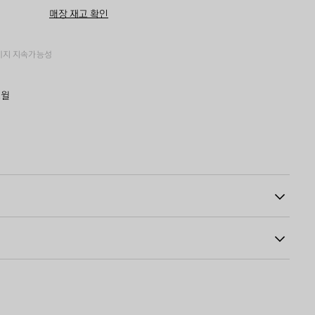
구
즈
매장 재고 확인
니
를
에
선
추
택
가
하
키지
지속가능성
세
요
트윌
보우
40