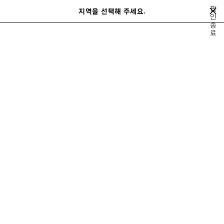
메인 콘텐츠로 건너뛰기
팝
지역을 선택해 주세요.
저
인
검
종
장
색
close the banner
료
남성
레디 투 웨어
티셔츠
된
제
품
이
다
전
음