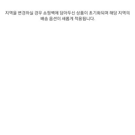
추
택
제품 세부 정보
무료 배송 및 반품
패키지
지속가능성
가
하
세
지역을 변경하실 경우 쇼핑백에 담아두신 상품이 초기화되며 해당 지역의
요
배송 옵션이 새롭게 적용됩니다.
• 드라이 저지
• 크루넥
• 반소매
• 앞면에 발렌시아가 사크레쾨르 프린트
더 보기
• 제조국: 포르투갈
Product ID:
850345TUVE41000
주소재: 100% 코튼
사이즈 & 핏
트리밍: 99% 코튼, 1% 엘라스테인
제품 관리 방법
뉴스레터