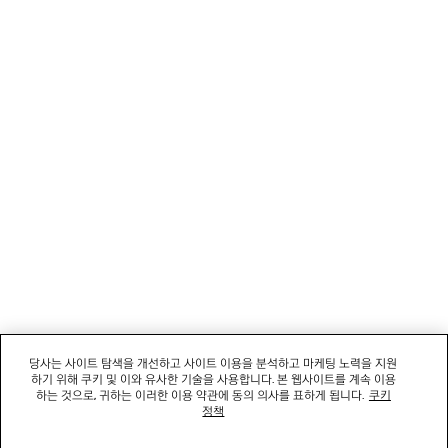
고객 서비스
회사
소셜미디어
부티크
문의하기
회사명: 발렌시아가코리아 유한책임회사 | 사업자등록번호: 211-88-83220
대표자: 소피쿠스토리 | 주소: 서울특별시 강남구 도산대로 458, 13,14층(청담동, 도산
458빌딩) |
법적 고지
당사는 사이트 탐색을 개선하고 사이트 이용을 분석하고 마케팅 노력을 지원
통신판매신고번호: 2022-서울강남-06711 | 통신판매업신고기관: 서울특별시 강남구
하기 위해 쿠키 및 이와 유사한 기술을 사용합니다. 본 웹사이트를 계속 이용
청 | 호스팅 서비스: Salesforce Commerce Cloud
하는 것으로, 귀하는 이러한 이용 약관에 동의 의사를 표하게 됩니다.
쿠키
고객센터: 02-6105-2188 | 이메일:
clientservice.kr@balenciaga.com
정책
개인정보보호책임 : 발렌시아가코리아 유한책임회사 이커머스팀 | 대표번호:02-6105-
2188