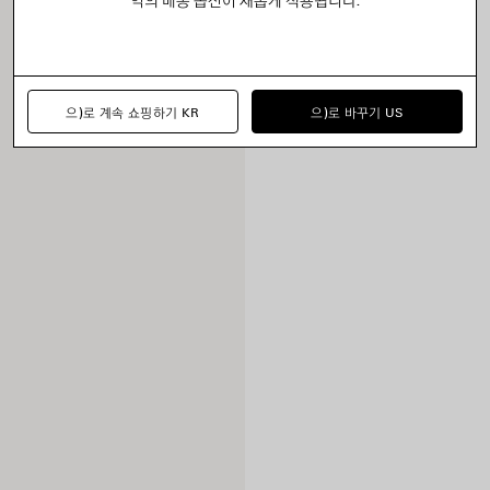
으)로 계속 쇼핑하기 KR
으)로 바꾸기 US