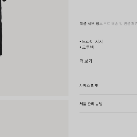
제품 세부 정보
무료 배송 및 반품
패
• 드라이 저지
• 크루넥
• 쇼트 슬리브
• 앞면 및 뒷면에 더 송 오브 더
더 보기
• 제조국: 포르투갈
Product ID:
850345TUVZ810
주소재: 100% 코튼
사이즈 & 핏
트리밍: 99% 코튼, 1% 엘라스테
제품 관리 방법