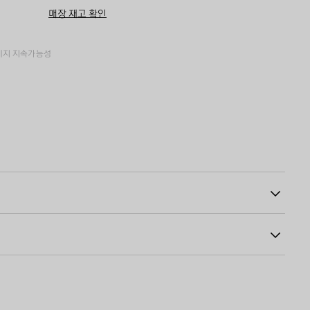
구
즈
매장 재고 확인
니
를
에
선
추
택
가
하
키지
지속가능성
세
요
 하이스트 타워 아트워크 프린트
00
인