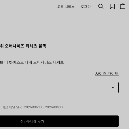
저
고객 서비스
로그인
검
장
색
된
제
품
타워 오버사이즈 티셔츠 블랙
오브 더 하이스트 타워 오버사이즈 티셔츠
사이즈 가이드
예상 배달 날짜: 2026/08/10 - 2026/08/13
장바구니에 추가
장
사
바
이