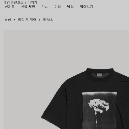
메인 콘텐츠로 건너뛰기
신제품
선물 제안
가방
여성
남성
알아보기
close the banner
남성
레디 투 웨어
티셔츠