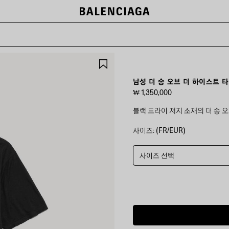
제
품
저
남성 더 송 오브 더 하이스트 
장
₩ 1,350,000
하
기
블랙 드라이 저지 소재의 더 송 
사이즈: (FR/EUR)
컬
러
:
블
사이즈 선택
랙
블
랙