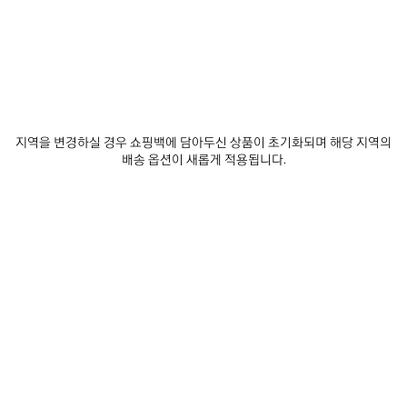
사이즈 선택
예상 배달 날짜: 2026/08/11 - 2026/08/14
장바구니에 추가
지역을 변경하실 경우 쇼핑백에 담아두신 상품이 초기화되며 해당 지역의
장
사
배송 옵션이 새롭게 적용됩니다.
바
이
구
즈
매장 재고 확인
니
를
에
선
추
택
제품 세부 정보
무료 배송 및 반품
패키지
지속가능성
가
하
세
요
• 드라이 저지
• 크루넥
• 반소매
• 앞면에 메시 스프레이 아트워크
더 보기
• 제조국: 포르투갈
Product ID:
764235TUVI61000
주소재: 100% 코튼