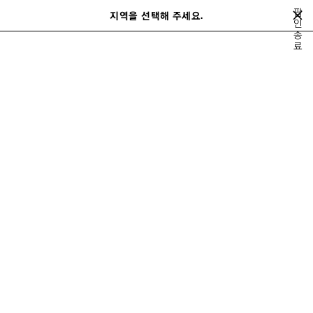
메인 콘텐츠로 건너뛰기
팝
지역을 선택해 주세요.
저
인
검
종
장
색
close the banner
료
남성
레디 투 웨어
티셔츠
된
제
품
이
다
전
음