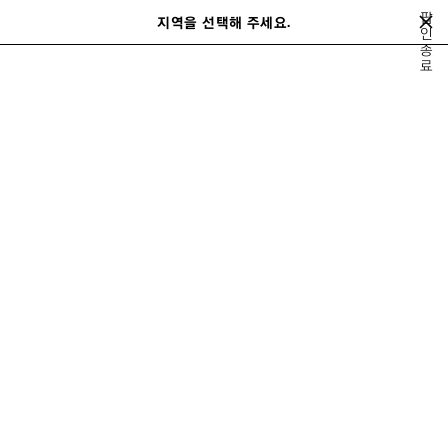
메인 콘텐츠로 건너뛰기
팝
지역을 선택해 주세요.
저
인
검
종
장
색
close the banner
료
여성
가방
르 시티
된
제
품
이
다
전
음