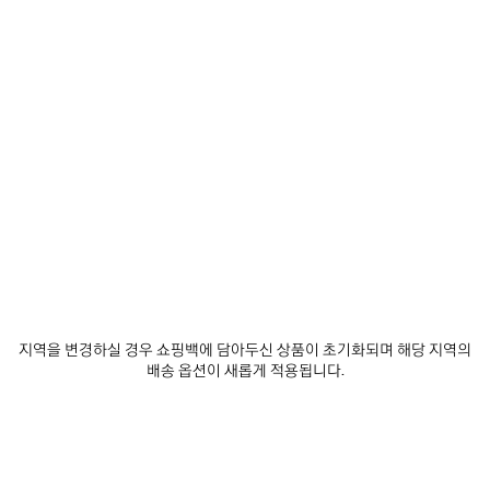
에
선
고
추
택
제품 세부 정보
무료 배송 및 반품
패키지
지속가능성
가
하
세
요
• 코튼 데님
• 후드가 연결된 디자인
• 드롭 숄더
• 일롱게이티드 뒷면
더 보기
• 지퍼 잠금장치
Product ID:
A001UPTUW774007
• 앞면 슬래시 포켓 2개
• 가슴에 발렌시아가 로고 자수
• 내부에 그레이 발렌시아가 로고 가죽 패치
사이즈 & 핏
• 제조국: 이탈리아
제품 관리 방법
주소재: 100% 코튼
지역을 변경하실 경우 쇼핑백에 담아두신 상품이 초기화되며 해당 지역의
포켓 안감: 65% 폴리에스테르, 35% 코튼
배송 옵션이 새롭게 적용됩니다.
자수: 100% 폴리에스테르
가죽 디테일: 카우스킨