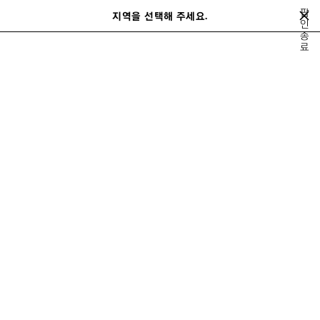
메인 콘텐츠로 건너뛰기
팝
지역을 선택해 주세요.
저
인
검
종
장
색
close the banner
료
남성
레디 투 웨어
코트 & 재킷
된
제
품
이
다
전
음