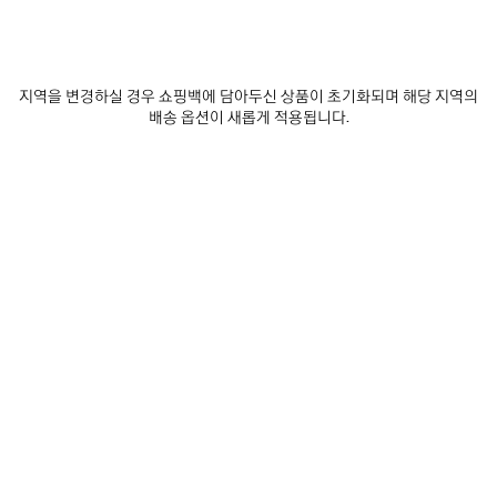
사커 오버사이즈 티셔츠
사커 오버사이즈 티셔츠
2 색상
2 색상
₩ 1,610,000
₩ 1,610,000
지역을 변경하실 경우 쇼핑백에 담아두신 상품이 초기화되며 해당 지역의
배송 옵션이 새롭게 적용됩니다.
제
품
저
장
하
기
0
1
0
1
2
바디스 미디엄 핏 티셔츠
범퍼 스티커 미디엄 핏 티셔츠
2 색상
2 색상
₩ 810,000
₩ 1,250,000