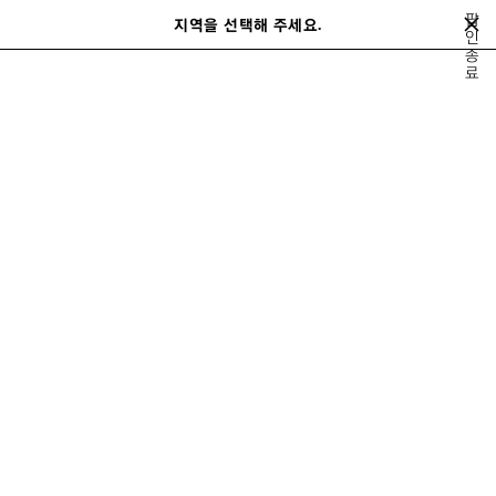
메인 콘텐츠로 건너뛰기
팝
지역을 선택해 주세요.
저
인
검
종
장
색
close the banner
료
된
제
품
상의 & 셔츠
티셔츠
스웻셔츠 & 후디
니트웨어
코트 & 재킷
팬츠
이
다
전
음
남성 티셔츠
정렬 기준
71 제품
제
품
저
장
하