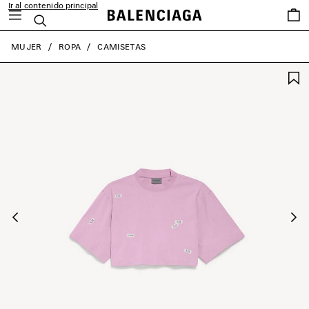
Ir al contenido principal
Favori
Buscar
close the banner
MUJER
ROPA
CAMISETAS
Anterior
Sig