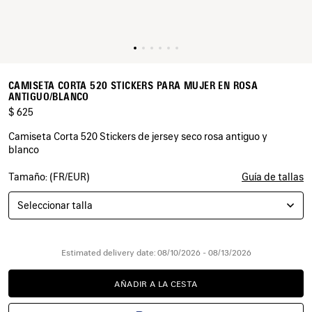
CAMISETA CORTA 520 STICKERS PARA MUJER EN ROSA
ANTIGUO/BLANCO
$ 625
Camiseta Corta 520 Stickers de jersey seco rosa antiguo y
blanco
Tamaño: (FR/EUR)
Guía de tallas
COLORES
:
ROSA
Seleccionar talla
ANTIGUO/BLANCO
Rosa
Antiguo/Blanco
Estimated delivery date: 08/10/2026 - 08/13/2026
AÑADIR A LA CESTA
AÑADIR
POR
A
FAVOR,
LA
SELECCIONE