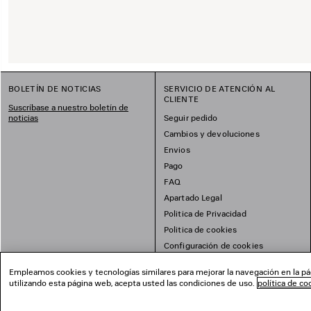
BOLETÍN DE NOTICIAS
SERVICIO DE ATENCIÓN AL
CLIENTE
Suscríbase a nuestro boletín de
noticias
Seguir pedido
Cambios y devoluciones
Envios
Pago
FAQ
Apartado Legal
Politica de Privacidad
Politica de cookies
Configuración de cookies
Mapa del sitio
Empleamos cookies y tecnologías similares para mejorar la navegación en la pág
utilizando esta página web, acepta usted las condiciones de uso.
política de co