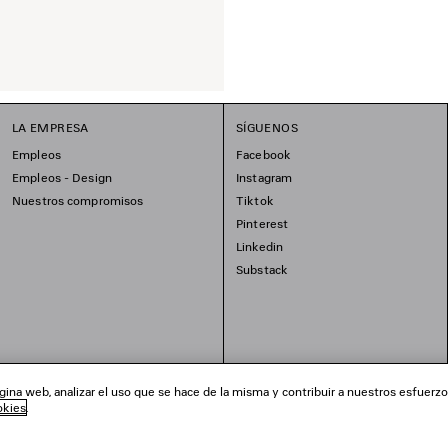
LA EMPRESA
SÍGUENOS
Empleos
Facebook
Empleos - Design
Instagram
Nuestros compromisos
Tiktok
Pinterest
Linkedin
Substack
ina web, analizar el uso que se hace de la misma y contribuir a nuestros esfuerz
okies
.