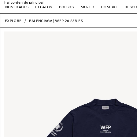
Ir al contenido principal
NOVEDADES
REGALOS
BOLSOS
MUJER
HOMBRE
DESCU
close the banner
EXPLORE
BALENCIAGA | WFP 26 SERIES
r
r
r
r
r
r