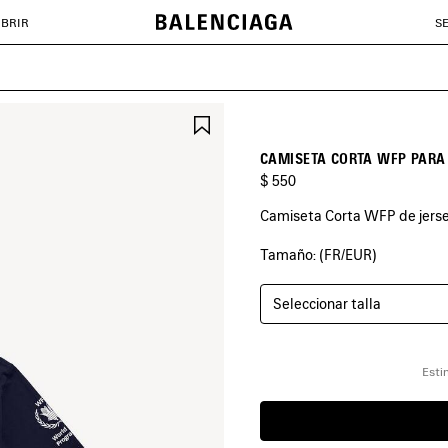
BRIR
S
GUARDAR
EN
FAVORITOS
CAMISETA CORTA WFP PARA
$ 550
Camiseta Corta WFP de jerse
Tamaño: (FR/EUR)
COLORES
:
AZUL
MARINO
Seleccionar talla
Azul
Marino
Esti