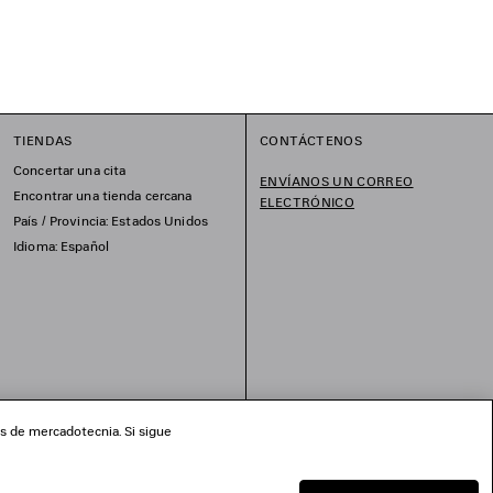
TIENDAS
CONTÁCTENOS
Concertar una cita
ENVÍANOS UN CORREO
Encontrar una tienda cercana
ELECTRÓNICO
País / Provincia: Estados Unidos
Idioma: Español
os de mercadotecnia. Si sigue