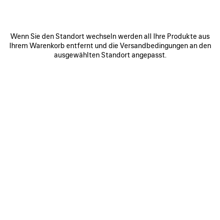
Wenn Sie den Standort wechseln werden all Ihre Produkte aus
Ihrem Warenkorb entfernt und die Versandbedingungen an den
ausgewählten Standort angepasst.
0
1
0
1
2
LE CITY TASCHE GROSS
DAILY PILOTEN-SONNENBRILLE
3 Farben
4 Farben
2 750 €
255 €
ARTIKEL
SPEICHERN