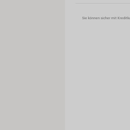
Taschenfutter: 65 % Polyest
Stickerei: 100 % Polyester
Sie können sicher mit Kreditka