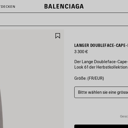
TDECKEN
ARTIKEL
SPEICHERN
LANGER DOUBLEFACE-CAPE-
3 300 €
Der Lange Doubleface-Cape-M
Look 61 der Herbstkollektion
Größe: (FR/EUR)
FARBEN
:
BALENCIAGA
GRAU
Bitte wählen sie eine gröss
Balenciaga
Grau
Gesc