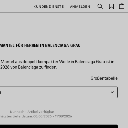
Gespei
KUNDENDIENSTE
ANMELDEN
Suchen
Artikel
MANTEL FÜR HERREN IN BALENCIAGA GRAU
antel aus doppelt kompakter Wolle in Balenciaga Grau ist in
 2026 von Balenciaga zu finden.
Größentabelle
e
Nur noch 1 Artikel verfügbar
hätztes Lieferdatum: 08/08/2026 - 11/08/2026