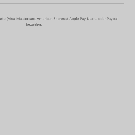
er, 35 % Baumwolle
rte (Visa, Mastercard, American Express), Apple Pay, Klarna oder Paypal
bezahlen.