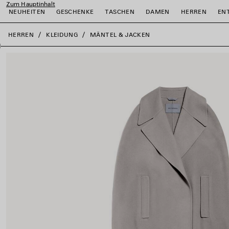
Zum Hauptinhalt
NEUHEITEN
GESCHENKE
TASCHEN
DAMEN
HERREN
EN
close the banner
HERREN
KLEIDUNG
MÄNTEL & JACKEN
ießen
ießen
ießen
ießen
ießen
ießen