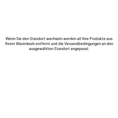
ARTIKEL
SPEICHERN
Wenn Sie den Standort wechseln werden all Ihre Produkte aus
Ihrem Warenkorb entfernt und die Versandbedingungen an den
ausgewählten Standort angepasst.
0
1
2
0
1
2
TECHWEAR CAP
D'ORSAY SNEAKER
450 €
Benachrichtigen
4 Farben
890 €
ARTIKEL