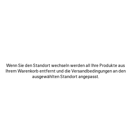
0
1
2
0
1
2
LE CITY TASCHE MITTEL
LE CITY TASCHE KLEIN
2 890 €
2 550 €
ARTIKEL
SPEICHERN
Wenn Sie den Standort wechseln werden all Ihre Produkte aus
Ihrem Warenkorb entfernt und die Versandbedingungen an den
ausgewählten Standort angepasst.
0
1
2
0
1
2