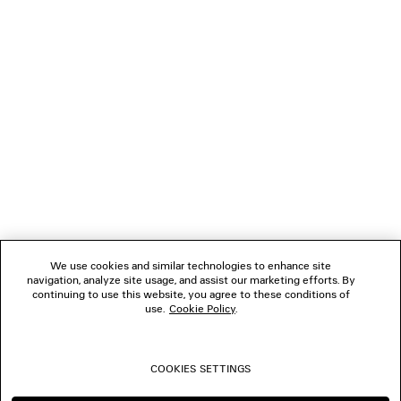
LÄDT...
1
2
VERBINDEN
3
4
5
KUNDENDIENSTE
6
7
8
DAS UNTERNEHMEN
9
10
We use cookies and similar technologies to enhance site
11
navigation, analyze site usage, and assist our marketing efforts. By
FOLGEN SIE UNS
continuing to use this website, you agree to these conditions of
use.
Cookie Policy
.
BOUTIQUEN
COOKIES SETTINGS
KONTAKTIEREN SIE UNS