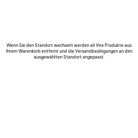
ARTIKEL
SPEICHERN
Wenn Sie den Standort wechseln werden all Ihre Produkte aus
Ihrem Warenkorb entfernt und die Versandbedingungen an den
ausgewählten Standort angepasst.
0
1
2
0
1
2
NAVAL CREST CAP
JET SNEAKER
375 €
Herren
4 Farben
890 €
ARTIKEL