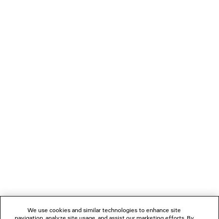
BODIES GESTRICKTER CARDIGAN MIT
HIKE SANDALE S
REISSVERSCHLUSS
2 Farben
1 600 €
690 €
VERBINDEN
KUNDENDIENSTE
DAS UNTERNEHMEN
FOLGEN SIE UNS
We use cookies and similar technologies to enhance site
BOUTIQUEN
navigation, analyze site usage, and assist our marketing efforts. By