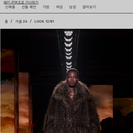
메인 콘텐츠로 건너뛰기
close the banner
신제품
선물 제안
가방
여성
남성
알아보기
홈
겨울 26
LOOK 12/81