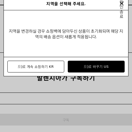
팝
지역을 선택해 주세요.
인
종
료
모두 보기
지역을 변경하실 경우 쇼핑백에 담아두신 상품이 초기화되며 해당 지
역의 배송 옵션이 새롭게 적용됩니다.
으)로 계속 쇼핑하기 KR
으)로 바꾸기 US
발렌시아가 구독하기
구독