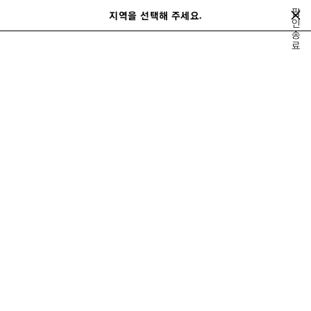
메인 콘텐츠로 건너뛰기
팝
close the banner
지역을 선택해 주세요.
저
인
검
종
장
색
료
된
홈
겨울 26
LOOK 3/81
제
품
LOOK 03
보기 3/81
모두 보기