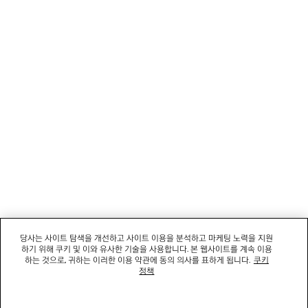
뉴스레터
고객 서비스
회사
소셜미디어
부티크
문의하기
당사는 사이트 탐색을 개선하고 사이트 이용을 분석하고 마케팅 노력을 지원
하기 위해 쿠키 및 이와 유사한 기술을 사용합니다. 본 웹사이트를 계속 이용
회사명: 발렌시아가코리아 유한책임회사 | 사업자등록번호: 211-88-83220
하는 것으로, 귀하는 이러한 이용 약관에 동의 의사를 표하게 됩니다.
쿠키
대표자: 소피쿠스토리 | 주소: 서울특별시 강남구 도산대로 458, 13,14층(청담동, 도산
정책
458빌딩) |
법적 고지
통신판매신고번호: 2022-서울강남-06711 | 통신판매업신고기관: 서울특별시 강남구
청 | 호스팅 서비스: Salesforce Commerce Cloud