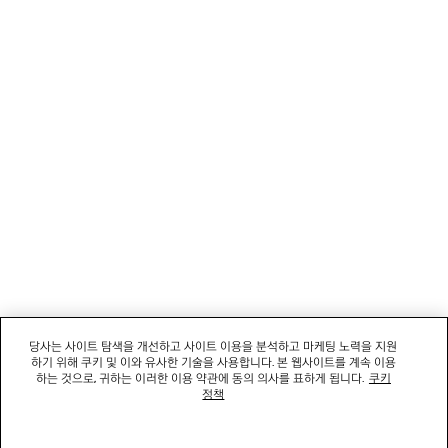
뉴스레터
고객 서비스
회사
소셜미디어
부티크
문의하기
당사는 사이트 탐색을 개선하고 사이트 이용을 분석하고 마케팅 노력을 지원
하기 위해 쿠키 및 이와 유사한 기술을 사용합니다. 본 웹사이트를 계속 이용
회사명: 발렌시아가코리아 유한책임회사 | 사업자등록번호: 211-88-83220
하는 것으로, 귀하는 이러한 이용 약관에 동의 의사를 표하게 됩니다.
쿠키
대표자: 소피쿠스토리 | 주소: 서울특별시 강남구 도산대로 458, 13,14층(청담동, 도산
정책
458빌딩) |
법적 고지
통신판매신고번호: 2022-서울강남-06711 | 통신판매업신고기관: 서울특별시 강남구
청 | 호스팅 서비스: Salesforce Commerce Cloud