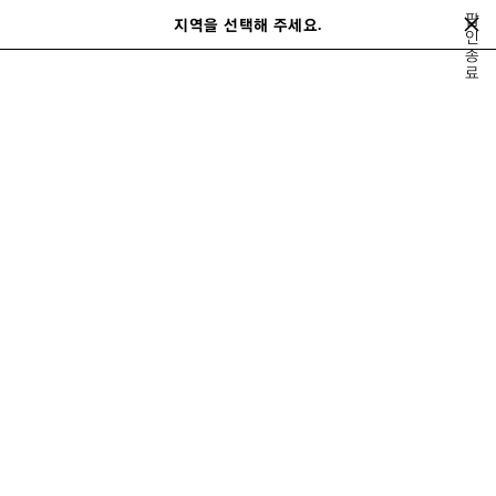
메인 콘텐츠로 건너뛰기
팝
close the banner
지역을 선택해 주세요.
저
인
검
종
장
색
료
된
홈
겨울 25
LOOK 14/80
제
품
LOOK 14
보기 14/80
모두 보기