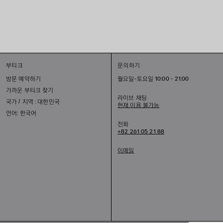
부티크
문의하기
방문 예약하기
월요일-토요일 10:00 - 21:00
가까운 부티크 찾기
라이브 채팅
국가 / 지역 : 대한민국
현재 이용 불가능
언어: 한국어
전화
+82 261 05 21 88
이메일