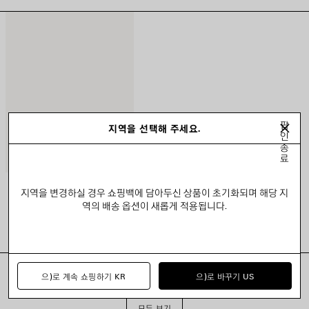
팝
지역을 선택해 주세요.
인
종
료
컨트리 클럽 사이드 BB 헤드밴드
지역을 변경하실 경우 쇼핑백에 담아두신 상품이 초기화되며 해당 지
재입고 알림 받기
2 색상
역의 배송 옵션이 새롭게 적용됩니다.
₩ 680,000
으)로 계속 쇼핑하기 KR
으)로 바꾸기 US
모두 보기