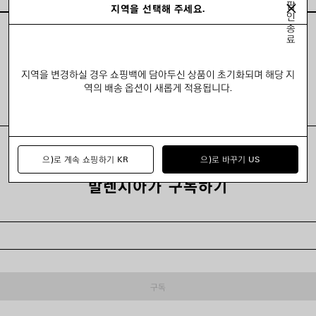
팝
지역을 선택해 주세요.
인
종
료
모두 보기
지역을 변경하실 경우 쇼핑백에 담아두신 상품이 초기화되며 해당 지
역의 배송 옵션이 새롭게 적용됩니다.
으)로 계속 쇼핑하기 KR
으)로 바꾸기 US
발렌시아가 구독하기
구독