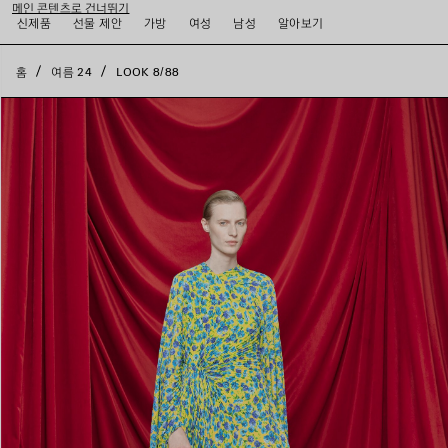
메인 콘텐츠로 건너뛰기
close the banner
신제품
선물 제안
가방
여성
남성
알아보기
홈
여름 24
LOOK 8/88