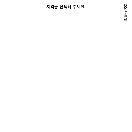
메인 콘텐츠로 건너뛰기
팝
close the banner
지역을 선택해 주세요.
저
인
검
종
장
색
료
된
홈
여름 22
LOOK 1/64
제
품
LOOK 1
보기 1/64
모두 보기