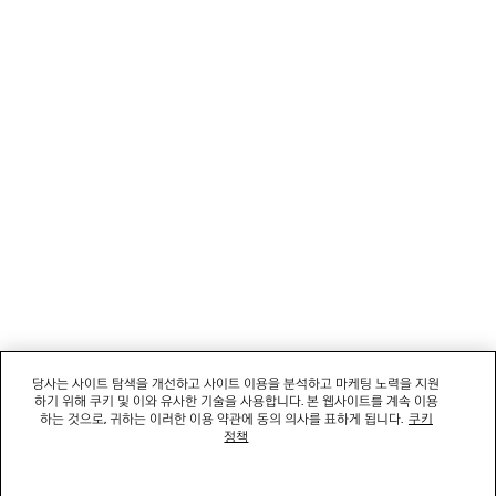
뉴스레터
고객 서비스
회사
소셜미디어
부티크
문의하기
당사는 사이트 탐색을 개선하고 사이트 이용을 분석하고 마케팅 노력을 지원
하기 위해 쿠키 및 이와 유사한 기술을 사용합니다. 본 웹사이트를 계속 이용
회사명: 발렌시아가코리아 유한책임회사 | 사업자등록번호: 211-88-83220
하는 것으로, 귀하는 이러한 이용 약관에 동의 의사를 표하게 됩니다.
쿠키
대표자: 소피쿠스토리 | 주소: 서울특별시 강남구 도산대로 458, 13,14층(청담동, 도산
정책
458빌딩) |
법적 고지
통신판매신고번호: 2022-서울강남-06711 | 통신판매업신고기관: 서울특별시 강남구
청 | 호스팅 서비스: Salesforce Commerce Cloud