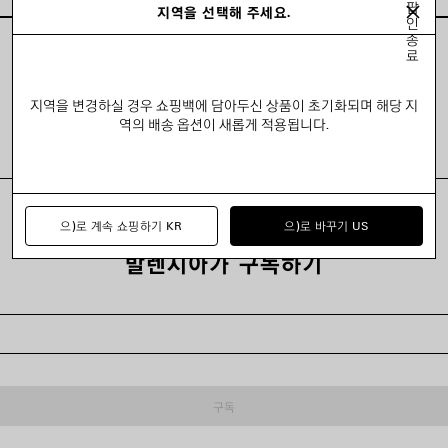
팝
지역을 선택해 주세요.
인
종
료
모두 보기
지역을 변경하실 경우 쇼핑백에 담아두신 상품이 초기화되며 해당 지
역의 배송 옵션이 새롭게 적용됩니다.
으)로 계속 쇼핑하기 KR
으)로 바꾸기 US
발렌시아가 구독하기
구독