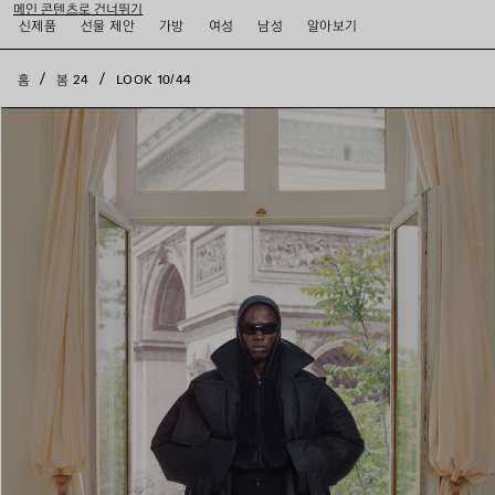
메인 콘텐츠로 건너뛰기
close the banner
신제품
선물 제안
가방
여성
남성
알아보기
홈
봄 24
LOOK 10/44