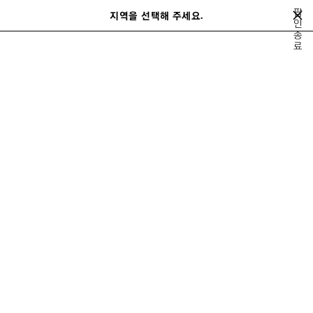
메인 콘텐츠로 건너뛰기
팝
close the banner
지역을 선택해 주세요.
저
인
검
종
장
색
료
된
홈
봄 22
LOOK 5/44
제
품
LOOK 5
보기 5/44
모두 보기