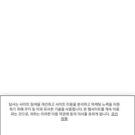
뉴스레터
고객 서비스
회사
소셜미디어
부티크
문의하기
당사는 사이트 탐색을 개선하고 사이트 이용을 분석하고 마케팅 노력을 지원
하기 위해 쿠키 및 이와 유사한 기술을 사용합니다. 본 웹사이트를 계속 이용
회사명: 발렌시아가코리아 유한책임회사 | 사업자등록번호: 211-88-83220
하는 것으로, 귀하는 이러한 이용 약관에 동의 의사를 표하게 됩니다.
쿠키
대표자: 소피쿠스토리 | 주소: 서울특별시 강남구 도산대로 458, 13,14층(청담동, 도산
정책
458빌딩) |
법적 고지
통신판매신고번호: 2022-서울강남-06711 | 통신판매업신고기관: 서울특별시 강남구
청 | 호스팅 서비스: Salesforce Commerce Cloud