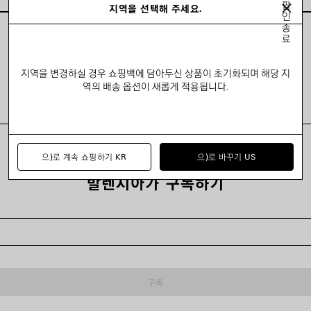
팝
지역을 선택해 주세요.
인
종
료
모두 보기
지역을 변경하실 경우 쇼핑백에 담아두신 상품이 초기화되며 해당 지
역의 배송 옵션이 새롭게 적용됩니다.
으)로 계속 쇼핑하기 KR
으)로 바꾸기 US
발렌시아가 구독하기
구독