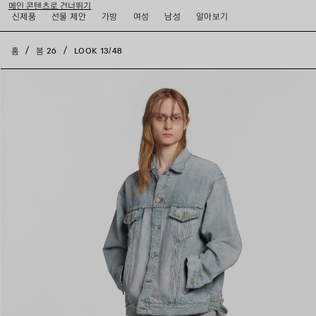
메인 콘텐츠로 건너뛰기
close the banner
신제품
선물 제안
가방
여성
남성
알아보기
홈
봄 26
LOOK 13/48