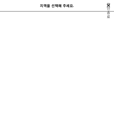
메인 콘텐츠로 건너뛰기
팝
close the banner
지역을 선택해 주세요.
저
인
검
종
장
색
료
된
홈
봄 18
LOOK 6/31
제
품
LOOK 6
보기 6/31
모두 보기