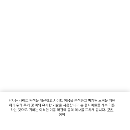
뉴스레터
고객 서비스
회사
소셜미디어
부티크
문의하기
당사는 사이트 탐색을 개선하고 사이트 이용을 분석하고 마케팅 노력을 지원
하기 위해 쿠키 및 이와 유사한 기술을 사용합니다. 본 웹사이트를 계속 이용
회사명: 발렌시아가코리아 유한책임회사 | 사업자등록번호: 211-88-83220
하는 것으로, 귀하는 이러한 이용 약관에 동의 의사를 표하게 됩니다.
쿠키
대표자: 소피쿠스토리 | 주소: 서울특별시 강남구 도산대로 458, 13,14층(청담동, 도산
정책
458빌딩) |
법적 고지
통신판매신고번호: 2022-서울강남-06711 | 통신판매업신고기관: 서울특별시 강남구
청 | 호스팅 서비스: Salesforce Commerce Cloud