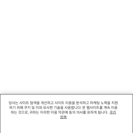
뉴스레터
고객 서비스
회사
소셜미디어
부티크
문의하기
당사는 사이트 탐색을 개선하고 사이트 이용을 분석하고 마케팅 노력을 지원
하기 위해 쿠키 및 이와 유사한 기술을 사용합니다. 본 웹사이트를 계속 이용
회사명: 발렌시아가코리아 유한책임회사 | 사업자등록번호: 211-88-83220
하는 것으로, 귀하는 이러한 이용 약관에 동의 의사를 표하게 됩니다.
쿠키
대표자: 소피쿠스토리 | 주소: 서울특별시 강남구 도산대로 458, 13,14층(청담동, 도산
정책
458빌딩) |
법적 고지
통신판매신고번호: 2022-서울강남-06711 | 통신판매업신고기관: 서울특별시 강남구
청 | 호스팅 서비스: Salesforce Commerce Cloud