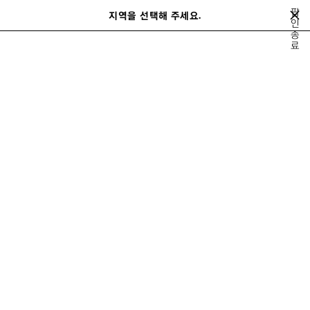
메인 콘텐츠로 건너뛰기
팝
close the banner
지역을 선택해 주세요.
저
인
검
종
장
색
료
된
홈
가을 22
LOOK 11/61
제
품
LOOK 11
보기 11/61
모두 보기