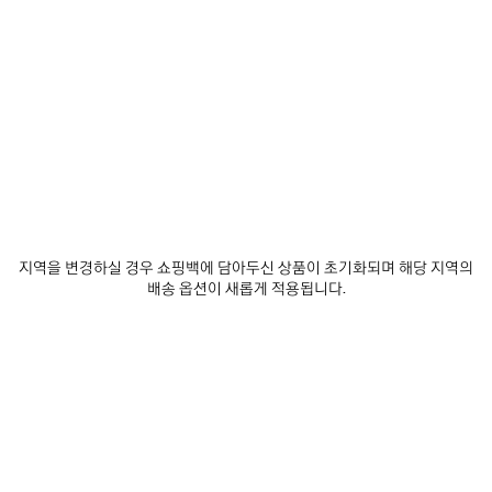
결제가 진행되지 않습니다
주문을 취소하거나 변경할 수 있나요?
결제된 금액이 주문 금액보다 미만입니다
관세 및 부가세
프리 오더 / 사전 주문
지역을 변경하실 경우 쇼핑백에 담아두신 상품이 초기화되며 해당 지역의
배송 옵션이 새롭게 적용됩니다.
포장 및 기프트 메세지
발렌시아가 공식 네트워크
뉴스레터