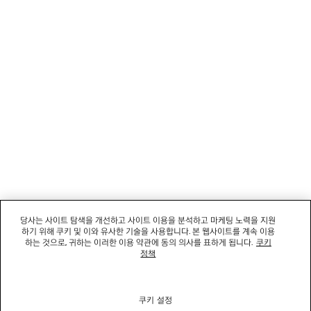
고객 서비스
회사
소셜미디어
부티크
문의하기
당사는 사이트 탐색을 개선하고 사이트 이용을 분석하고 마케팅 노력을 지원
하기 위해 쿠키 및 이와 유사한 기술을 사용합니다. 본 웹사이트를 계속 이용
회사명: 발렌시아가코리아 유한책임회사 | 사업자등록번호: 211-88-83220
하는 것으로, 귀하는 이러한 이용 약관에 동의 의사를 표하게 됩니다.
쿠키
대표자: 소피쿠스토리 | 주소: 서울특별시 강남구 도산대로 458, 13,14층(청담동, 도산
정책
458빌딩) |
법적 고지
통신판매신고번호: 2022-서울강남-06711 | 통신판매업신고기관: 서울특별시 강남구
청 | 호스팅 서비스: Salesforce Commerce Cloud
고객센터: 02-6105-2188 | 이메일:
clientservice.kr@balenciaga.com
쿠키 설정
개인정보보호책임 : 발렌시아가코리아 유한책임회사 이커머스팀 | 대표번호:02-6105-