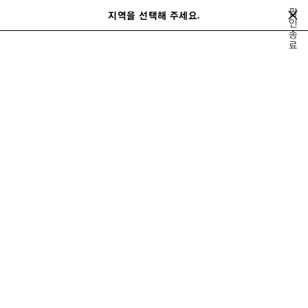
메인 콘텐츠로 건너뛰기
팝
지역을 선택해 주세요.
저
인
검
종
장
색
료
홈
고객 서비스
FAQ
된
제
품
자주 묻는 질문
궁금하신 사항에 대한 답을 아래에서 먼저 확인해 보세요.
카테고리
(content will automatically change below according to your
choice)
결제 방법