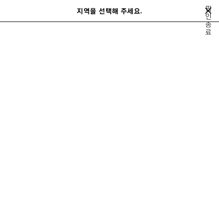
메인 콘텐츠로 건너뛰기
팝
지역을 선택해 주세요.
저
인
검
종
장
색
close the banner
료
남성
액세서리
주얼리
브레이슬릿
된
제
품
이
다
전
음