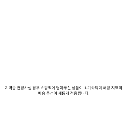
추
택
제품 세부 정보
무료 배송 및 반품
패키지
지속가능성
가
하
세
요
• 브라스
• 링크 체인 브레이슬릿
• BB 아이콘 로고
• 발렌시아가 로고 인그레이빙
더 보기
• 클래스프 잠금장치
Product ID:
869774TZ99I0911
• 제조국: 이탈리아
• 니켈 및 납 성분 무함유 및 저자극성
실측 사이즈
소재: 브라스
제품 관리 방법
지역을 변경하실 경우 쇼핑백에 담아두신 상품이 초기화되며 해당 지역의
배송 옵션이 새롭게 적용됩니다.