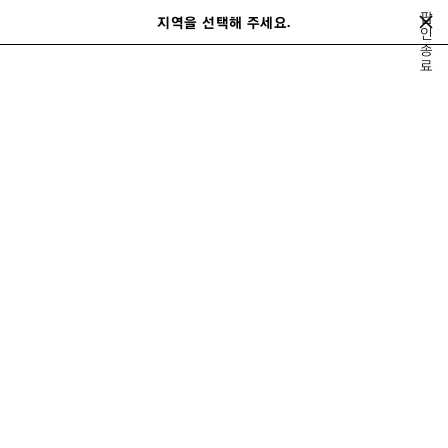
메인 콘텐츠로 건너뛰기
팝
지역을 선택해 주세요.
저
인
검
종
장
색
close the banner
료
된
제
품
이
다
전
음