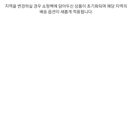
트/
요
지역을 변경하실 경우 쇼핑백에 담아두신 상품이 초기화되며 해당 지역의
브
• 폴리에스터, 울, 카프스킨
배송 옵션이 새롭게 적용됩니다.
라
• 오픈 뮬
운
• 어퍼에 스터드 및 버클
• 톤온톤 솔
더 보기
• 블랙 아웃솔
Product ID:
850938W14I39043
• 제조국: 이탈리아
사이즈 & 핏
어퍼: 카프스킨, 폴리에스테르, 울 - 솔: TPU - 인솔: 폴리에스테르, 울
제품 관리 방법
뉴스레터
고객 서비스