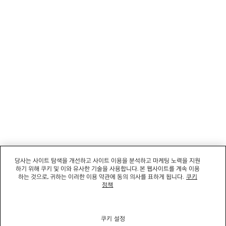
회사
소셜미디어
부티크
문의하기
회사명: 발렌시아가코리아 유한책임회사 | 사업자등록번호: 211-88-83220
대표자: 소피쿠스토리 | 주소: 서울특별시 강남구 도산대로 458, 13,14층(청담동, 도산
458빌딩) |
법적 고지
당사는 사이트 탐색을 개선하고 사이트 이용을 분석하고 마케팅 노력을 지원
통신판매신고번호: 2022-서울강남-06711 | 통신판매업신고기관: 서울특별시 강남구
하기 위해 쿠키 및 이와 유사한 기술을 사용합니다. 본 웹사이트를 계속 이용
청 | 호스팅 서비스: Salesforce Commerce Cloud
하는 것으로, 귀하는 이러한 이용 약관에 동의 의사를 표하게 됩니다.
쿠키
고객센터: 02-6105-2188 | 이메일:
clientservice.kr@balenciaga.com
정책
개인정보보호책임 : 발렌시아가코리아 유한책임회사 이커머스팀 | 대표번호:02-6105-
2188
쿠키 설정
© 2026 Balenciaga