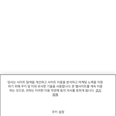
회사
소셜미디어
부티크
문의하기
회사명: 발렌시아가코리아 유한책임회사 | 사업자등록번호: 211-88-83220
대표자: 소피쿠스토리 | 주소: 서울특별시 강남구 도산대로 458, 13,14층(청담동, 도산
458빌딩) |
법적 고지
당사는 사이트 탐색을 개선하고 사이트 이용을 분석하고 마케팅 노력을 지원
통신판매신고번호: 2022-서울강남-06711 | 통신판매업신고기관: 서울특별시 강남구
하기 위해 쿠키 및 이와 유사한 기술을 사용합니다. 본 웹사이트를 계속 이용
청 | 호스팅 서비스: Salesforce Commerce Cloud
하는 것으로, 귀하는 이러한 이용 약관에 동의 의사를 표하게 됩니다.
쿠키
고객센터: 02-6105-2188 | 이메일:
clientservice.kr@balenciaga.com
정책
개인정보보호책임 : 발렌시아가코리아 유한책임회사 이커머스팀 | 대표번호:02-6105-
2188
쿠키 설정
© 2026 Balenciaga