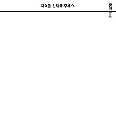
메인 콘텐츠로 건너뛰기
팝
지역을 선택해 주세요.
저
인
검
종
장
색
close the banner
료
여성
슈즈
샌들
된
제
품
이
다
전
음