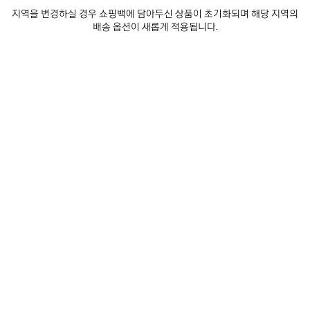
• 톤온톤 솔
더 보기
지역을 변경하실 경우 쇼핑백에 담아두신 상품이 초기화되며 해당 지역의
• 블랙 아웃솔
Product ID:
654261W14C21096
배송 옵션이 새롭게 적용됩니다.
• 제조국: 이탈리아
사이즈 & 핏
어퍼: 폴리에스테르 - 솔: TPU - 인솔: 폴리에스테르
제품 관리 방법
스타일 완성하기
제
품
저
장