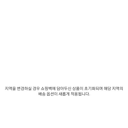
추
택
제품 세부 정보
무료 배송 및 반품
패키지
지속가능성
가
하
세
요
• 더블 샤이니 램스킨
• 크롭 디자인
• 더 긴 라운드 뒷면 디자인의 트레인
• 구조감을 더하는 볼륨감 있는 뒷면
더 보기
• 크루넥
Product ID:
871788TUS171000
• 와이드 반소매
• 왼쪽 슬리브에 발렌시아가 로고 디보싱
• 제조국: 이탈리아
사이즈 & 핏
주소재: 램스킨
제품 관리 방법
동물성 비섬유 요소 포함
지역을 변경하실 경우 쇼핑백에 담아두신 상품이 초기화되며 해당 지역의
배송 옵션이 새롭게 적용됩니다.