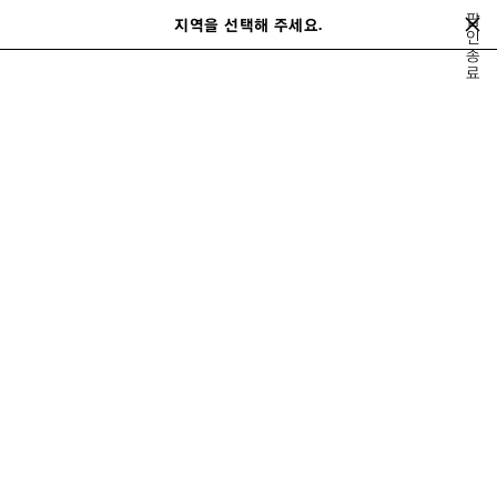
메인 콘텐츠로 건너뛰기
팝
지역을 선택해 주세요.
저
인
검
종
장
색
close the banner
료
여성
레디 투 웨어
티셔츠
된
제
품
이
다
전
음