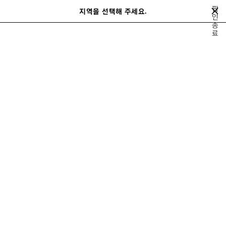
메인 콘텐츠로 건너뛰기
팝
지역을 선택해 주세요.
저
인
검
종
장
색
close the banner
료
여성
레디 투 웨어
코트 & 재킷
된
제
품
이
다
전
음