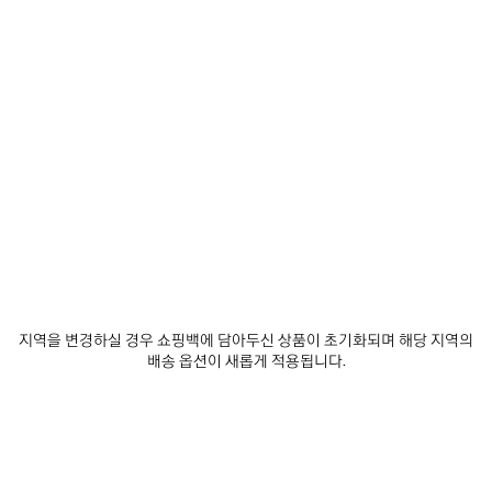
추
택
제품 세부 정보
무료 배송 및 반품
패키지
지속가능성
가
하
세
요
• 테크니컬 스트레치 폴리아미드
• 하이 칼라
• 본디드 지퍼 잠금장치
• 섬홀 디테일의 롱 슬리브
더 보기
• 지퍼 슬래시 포켓 2개
Product ID:
A0023STUVN72033
• 가슴 및 팔꿈치에 바디스 아트워크 프린트
• 리플렉티브 이펙트 아트워크
• 제조국: 포르투갈
사이즈 & 핏
주소재: 96% 폴리아미드, 4% 엘라스테인
제품 관리 방법
디테일: 80% 폴리아미드, 20% 엘라스테인
지역을 변경하실 경우 쇼핑백에 담아두신 상품이 초기화되며 해당 지역의
배송 옵션이 새롭게 적용됩니다.