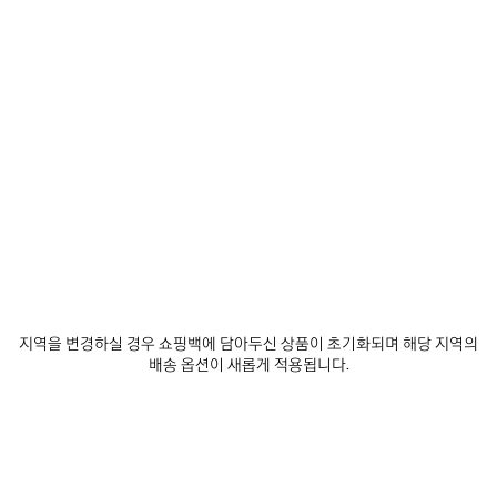
추
택
제품 세부 정보
무료 배송 및 반품
패키지
지속가능성
가
하
세
요
• 소프트 트랙수트 테크니컬 패브릭
• 판초 스타일
• 드로우스트링이 달린 접이식 후드
• 본디드 하프 지퍼
더 보기
• 일롱게이티드 뒷면
Product ID:
A001YZTUO411000
• 드롭 숄더
• 리플렉티브 요크
• 앞면 플랩 포켓
사이즈 & 핏
• 앞면에 바디스 아트워크 프린트
• 리플렉티브 이펙트 아트워크
• 제조국: 이탈리아
제품 관리 방법
지역을 변경하실 경우 쇼핑백에 담아두신 상품이 초기화되며 해당 지역의
배송 옵션이 새롭게 적용됩니다.
소재 1: 100% 폴리에스테르
소재 2: 100% 폴리에스테르
코팅: 폴리우레탄
포켓 안감: 100% 폴리에스테르