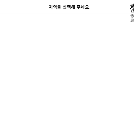
메인 콘텐츠로 건너뛰기
팝
지역을 선택해 주세요.
저
인
검
종
장
색
close the banner
료
남성
레디 투 웨어
코트 & 재킷
된
제
품
이
다
전
음