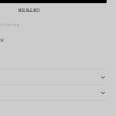
바
이
구
즈
매장 재고 확인
니
를
에
선
추
택
가
하
키지
지속가능성
세
요
데님
41
 버튼
 자크론
5% 코튼