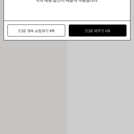
으)로 계속 쇼핑하기 KR
으)로 바꾸기 US