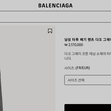
제
품
저
남성 타투 배기 팬츠 다크 그레
장
₩ 2,170,000
하
기
다크 그레이 코튼 데님 소재의 타
니다.
사이즈: (FR/EUR)
컬
러
:
다
사이즈 선택
크
그
레
이
다
크