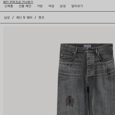
메인 콘텐츠로 건너뛰기
신제품
선물 제안
가방
여성
남성
알아보기
close the banner
남성
레디 투 웨어
팬츠