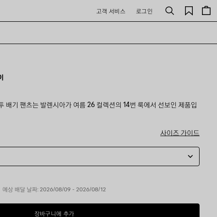
저
고객 서비스
로그인
검
장
색
된
제
품
이
투 배기 팬츠는 발렌시아가 여름 26 컬렉션의 14번 룩에서 선보인 제품입
사이즈 가이드
예상 배달 날짜: 2026/08/09 - 2026/08/12
장바구니에 추가
장
사