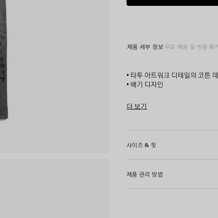
그
레
이
제품 세부 정보
무료 배송 및 반품
패
• 타투 아트워크 디테일의 코튼 
• 배기 디자인
• 커버드 버튼 플라이
• 벨트 루프 5개
더 보기
• 포켓 5개 디자인
Product ID:
871365TUW5614
• 발렌시아가 인그레이빙 플렉스
• 뒷면에 그레이 발렌시아가 로고
• 제조국: 이탈리아
사이즈 & 핏
주소재: 100% 코튼
제품 관리 방법
포켓 안감: 65% 폴리에스테르, 3
가죽 디테일: 카우 레더
동물성 비섬유 요소 포함