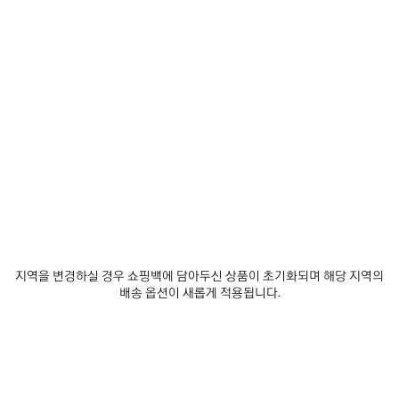
추
택
티
제품 세부 정보
무료 배송 및 반품
패키지
지속가능성
가
하
지
세
블
요
루
• 코튼 데님
• 킥 디자인: 앞면이 더 긴 디자인으로 보다 자유로운 움직임을 선사하는 비
대칭 재킷
• 플랫 칼라
더 보기
• 앞면 버튼 6개 잠금장치
Product ID:
872149TUW584129
• 가슴 포켓 2개
• 슬래시 포켓 2개
• 버튼 커프스
사이즈 & 핏
• 허리에 길이 조절 가능한 버튼 플래킷
• 발렌시아가 인그레이빙 플렉스 버튼
• 뒷면에 그레이 발렌시아가 로고 가죽 패치
제품 관리 방법
• 제조국: 이탈리아
지역을 변경하실 경우 쇼핑백에 담아두신 상품이 초기화되며 해당 지역의
배송 옵션이 새롭게 적용됩니다.
주소재: 100% 코튼
포켓 안감: 65% 폴리에스테르, 35% 코튼
가죽 디테일: 카우 레더
동물성 비섬유 요소 포함