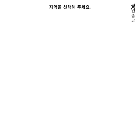
메인 콘텐츠로 건너뛰기
팝
지역을 선택해 주세요.
저
인
검
종
장
색
close the banner
료
여성
레디 투 웨어
코트 & 재킷
된
제
품
이
다
전
음