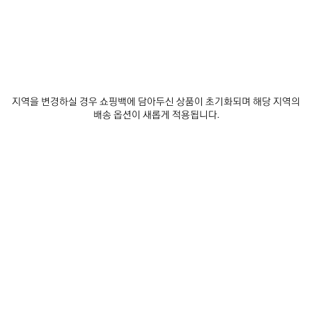
소재 : 그레인드 가죽
예상 배달 날짜: 2026/08/11 - 2026/08/14
장바구니에 추가
장
사
지역을 변경하실 경우 쇼핑백에 담아두신 상품이 초기화되며 해당 지역의
바
이
배송 옵션이 새롭게 적용됩니다.
구
즈
매장 재고 확인
니
를
에
선
추
택
제품 세부 정보
무료 배송 및 반품
패키지
지속가능성
가
하
세
요
• 그레인드 카프스킨
• 스퀘어 폴디드 동전 지갑
• 앞면에 발렌시아가 로고 프린트
• 세미 샤이니 팔라듐 장식
더 보기
• 카드 슬롯 4개
Product ID:
5943151IZI31090
• 지폐 포켓 2개
• 플랩 동전 지갑 1개
• 제조국: 이탈리아
실측 사이즈
• 부드러운 천으로 닦아서 관리