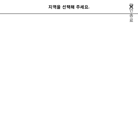
메인 콘텐츠로 건너뛰기
팝
지역을 선택해 주세요.
저
인
검
종
장
색
close the banner
료
남성
가죽 소품
지갑
된
제
품
이
다
전
음