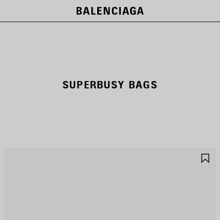
SUPERBUSY BAGS
제
제
품
품
저
저
장
장
하
하
기
기