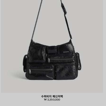
수퍼비지 메신저백
₩ 3,350,000