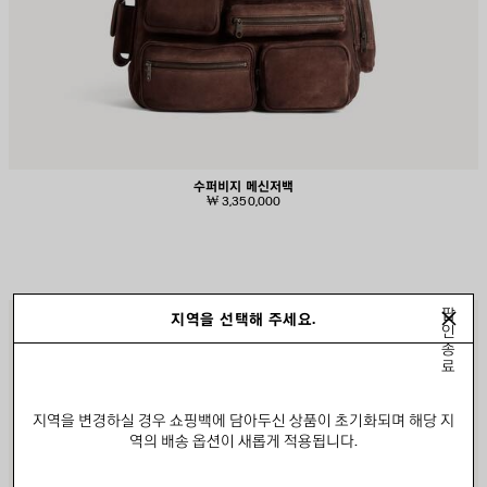
수퍼비지 메신저백
₩ 3,350,000
팝
지역을 선택해 주세요.
제
제
인
품
품
종
저
저
료
장
장
하
하
지역을 변경하실 경우 쇼핑백에 담아두신 상품이 초기화되며 해당 지
기
기
역의 배송 옵션이 새롭게 적용됩니다.