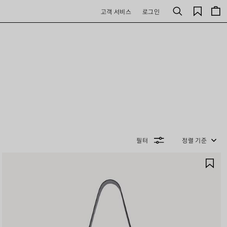
저
고객 서비스
로그인
검
장
색
된
제
품
필터
정렬 기준
제
품
저
장
하
기