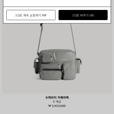
으)로 계속 쇼핑하기 KR
으)로 바꾸기 US
수퍼비지 카메라백
2 색상
₩ 2,420,000