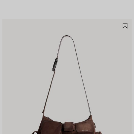
제
제
품
품
저
저
장
장
하
하
기
기