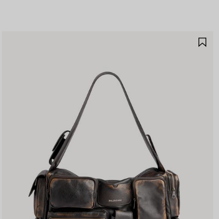
제
품
저
장
하
기