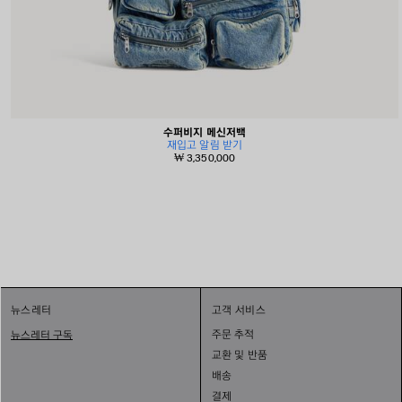
수퍼비지 메신저백
재입고 알림 받기
₩ 3,350,000
뉴스레터
고객 서비스
주문 추적
뉴스레터 구독
교환 및 반품
배송
결제