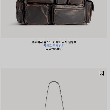
수퍼비지 유즈드 이펙트 라지 슬링백
재입고 알림 받기
₩ 4,205,000
제
품
저
장
하
기