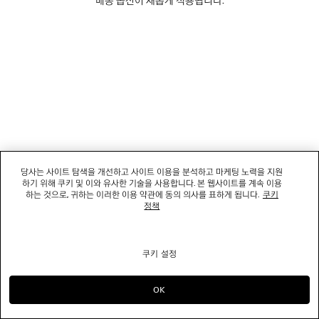
소셜미디어
부티크
문의하기
회사명: 발렌시아가코리아 유한책임회사 | 사업자등록번호: 211-88-83220
대표자: 소피쿠스토리 | 주소: 서울특별시 강남구 도산대로 458, 13,14층(청담동, 도산
당사는 사이트 탐색을 개선하고 사이트 이용을 분석하고 마케팅 노력을 지원
458빌딩) |
법적 고지
하기 위해 쿠키 및 이와 유사한 기술을 사용합니다. 본 웹사이트를 계속 이용
통신판매신고번호: 2022-서울강남-06711 | 통신판매업신고기관: 서울특별시 강남구
하는 것으로, 귀하는 이러한 이용 약관에 동의 의사를 표하게 됩니다.
쿠키
청 | 호스팅 서비스: Salesforce Commerce Cloud
정책
고객센터: 02-6105-2188 | 이메일:
clientservice.kr@balenciaga.com
개인정보보호책임 : 발렌시아가코리아 유한책임회사 이커머스팀 | 대표번호:02-6105-
2188
쿠키 설정
© 2026 Balenciaga
OK
으)로 계속 쇼핑하기 KR
으)로 바꾸기 US