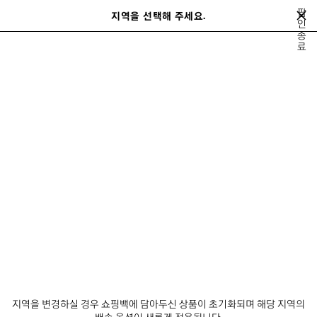
메인 콘텐츠로 건너뛰기
팝
지역을 선택해 주세요.
저
인
종
장
검색어를 입력하는 동안 추천 제품 및 제안이 표시될 수 있습니다.
close the banner
료
된
검
제
색
품
리트니 스피어스
우 무예
미나
페스티벌 오브 더 선 플레이리스트
이
다
전
음
우 무예
뉴스레터
고객 서비스
회사
지역을 변경하실 경우 쇼핑백에 담아두신 상품이 초기화되며 해당 지역의
배송 옵션이 새롭게 적용됩니다.