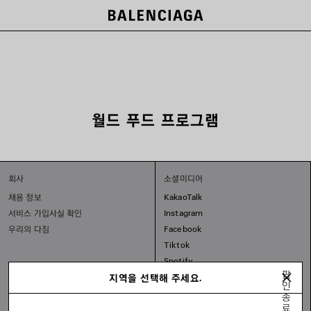
월드 푸드 프로그램
회사
소셜미디어
채용 정보
KakaoTalk
서비스 가입사실 확인
Instagram
우리의 다짐
Facebook
Tiktok
Spotify
팝
지역을 선택해 주세요.
인
종
료