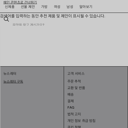
메인 콘텐츠로 건너뛰기
신제품
선물 제안
가방
여성
남성
알아보기
검색어를 입력하는 동안 추천 제품 및 제안이 표시될 수 있습니다.
close the banner
검
색
뉴스레터
고객 서비스
주문 추적
뉴스레터 구독
교환 및 반품
배송
결제
FAQ
법적 고지
개인 정보 취급 방침
쿠키 정책