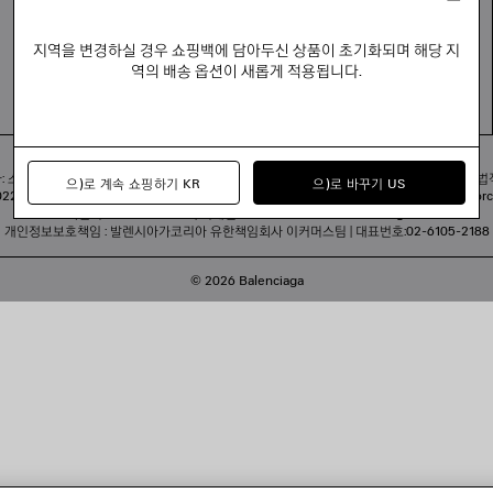
지역을 변경하실 경우 쇼핑백에 담아두신 상품이 초기화되며 해당 지
역의 배송 옵션이 새롭게 적용됩니다.
회사명: 발렌시아가코리아 유한책임회사 | 사업자등록번호: 211-88-83220
 소피쿠스토리 | 주소: 서울특별시 강남구 도산대로 458, 13,14층(청담동, 도산 458빌딩) |
법
으)로 계속 쇼핑하기 KR
으)로 바꾸기 US
2-서울강남-06711 | 통신판매업신고기관: 서울특별시 강남구청 | 호스팅 서비스: Salesforce 
고객센터: 02-6105-2188 | 이메일:
clientservice.kr@balenciaga.com
개인정보보호책임 : 발렌시아가코리아 유한책임회사 이커머스팀 | 대표번호:02-6105-2188
© 2026 Balenciaga