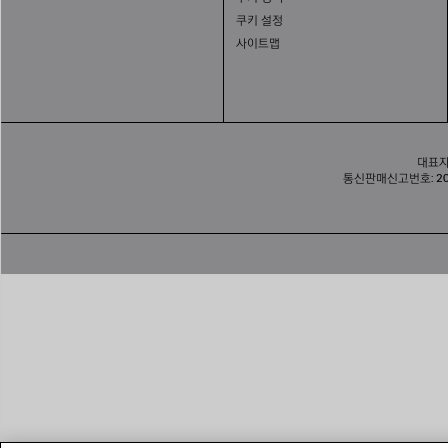
쿠키 설정
사이트맵
대표자:
통신판매신고번호: 202