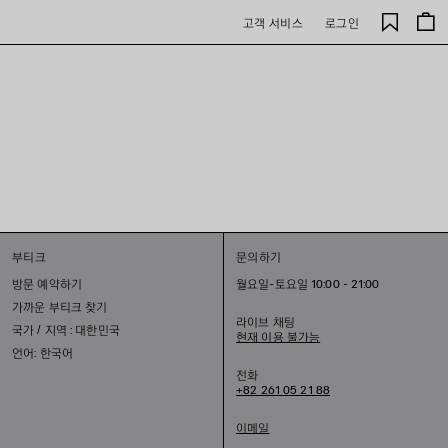
저
고객 서비스
로그인
장
된
제
품
부티크
문의하기
방문 예약하기
월요일-토요일 10:00 - 21:00
가까운 부티크 찾기
라이브 채팅
국가 / 지역 : 대한민국
현재 이용 불가능
언어: 한국어
전화
+82 261 05 21 88
이메일