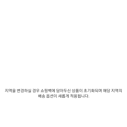
에
선
추
택
제품 세부 정보
무료 배송 및 반품
패키지
지속가능성
가
하
세
요
• 일상적인 스타일링을 위한 스포츠웨어 스타일 디자인
• 테크니컬 3D 니트
• 울트라 관절식 몰디드 솔 유닛
• “노 메모리” 솔 테크놀로지 바이컬러 솔 유닛
더 보기
• 초경량: 아무것도 신지 않은 듯한 가벼운 느낌
Product ID:
617196W2DDB1040
• 외부에 대비를 이루는 로고 프린트
• 솔 뒷면에 로고 엠보싱
• 제조국: 이탈리아
사이즈 & 핏
어퍼: 폴리에스테르, 엘라스테인 - 솔: 폴리우레탄, TPU - 인솔: 폴리아미드
제품 관리 방법
지역을 변경하실 경우 쇼핑백에 담아두신 상품이 초기화되며 해당 지역의
배송 옵션이 새롭게 적용됩니다.