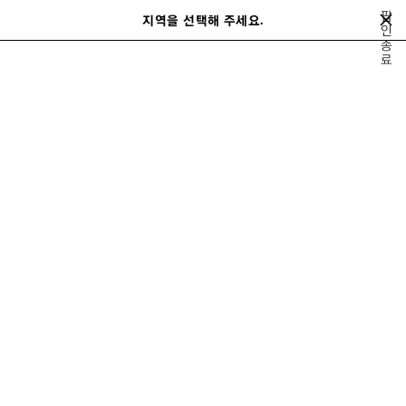
메인 콘텐츠로 건너뛰기
팝
지역을 선택해 주세요.
저
인
검
종
장
색
close the banner
료
여성
슈즈
스니커즈
된
제
품
이
다
전
음