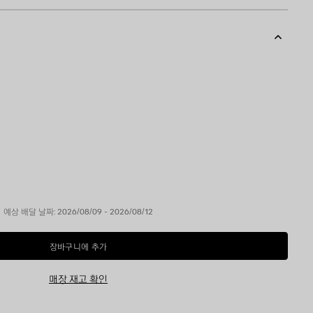
예상 배달 날짜: 2026/08/09 - 2026/08/12
장바구니에 추가
장
사
바
이
구
즈
매장 재고 확인
니
를
에
선
추
택