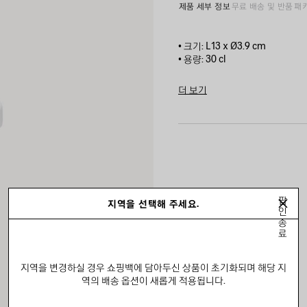
제품 세부 정보
무료 배송 및 반품
패
• 크기: L13 x Ø3.9 cm
• 용량: 30 cl
• 포슬린
• 앞면에 발렌시아가 로고
더 보기
• 열가소성 플라스틱 엘라스토머로
Product ID:
666275T0101900
• 제조국: 중국
• 손세척
• 해당 제품은 가열이 불가합니다
소재: 도자기 , TPE , 폴리프로필
팝
지역을 선택해 주세요.
인
종
료
지역을 변경하실 경우 쇼핑백에 담아두신 상품이 초기화되며 해당 지
역의 배송 옵션이 새롭게 적용됩니다.