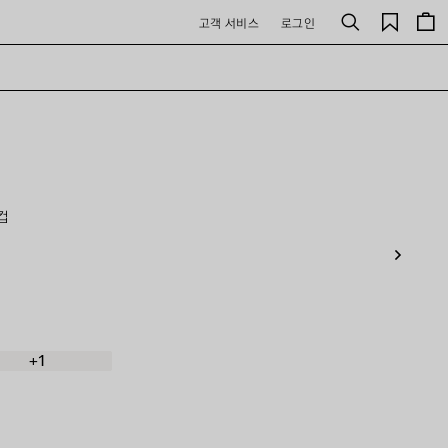
저
고객 서비스
로그인
검
장
색
된
제
품
컵
+1