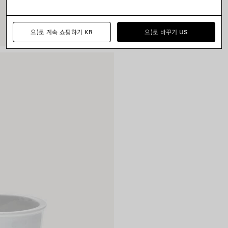
으)로 계속 쇼핑하기 KR
으)로 바꾸기 US