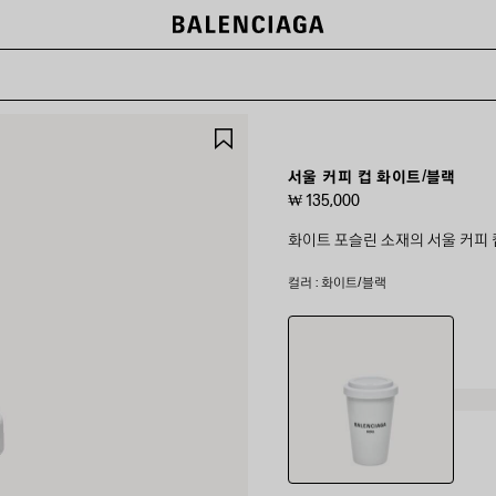
제
품
저
서울 커피 컵 화이트/블랙
장
₩ 135,000
하
기
화이트 포슬린 소재의 서울 커피 
컬러 : 화이트/블랙
화
이
트/
블
랙