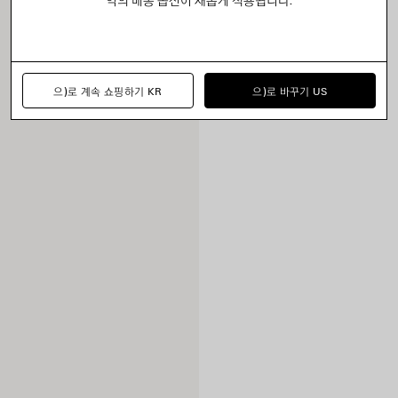
으)로 계속 쇼핑하기 KR
으)로 바꾸기 US