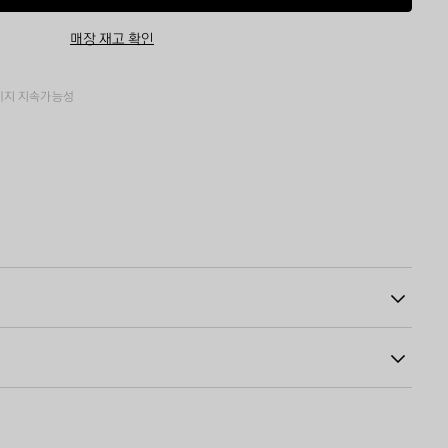
바
이
구
즈
매장 재고 확인
니
를
에
선
추
택
가
하
키지
지속가능성
세
요
체형 벨트
00
 버튼