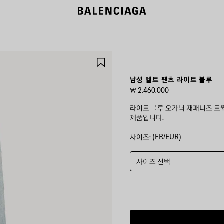
제
품
저
남성 벨트 팬츠 라이트 블루
장
₩ 2,460,000
하
기
라이트 블루 오가닉 재패니즈 트윌
제품입니다.
사이즈: (FR/EUR)
컬
러
:
라
사이즈 선택
이
트
블
루
라
이