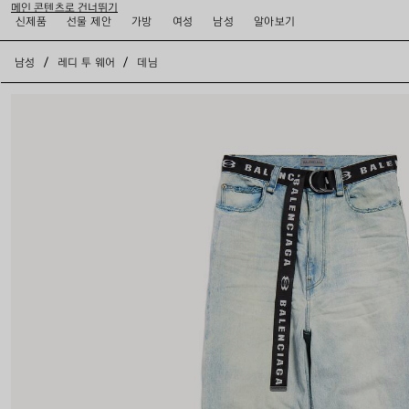
메인 콘텐츠로 건너뛰기
신제품
선물 제안
가방
여성
남성
알아보기
close the banner
남성
레디 투 웨어
데님