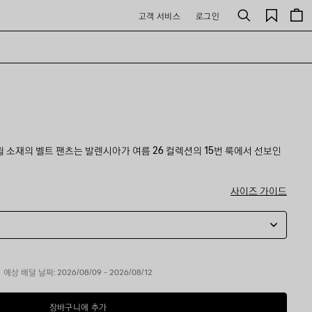
저
고객 서비스
로그인
검
장
색
된
제
품
 소재의 벨트 팬츠는 발렌시아가 여름 26 컬렉션의 15번 룩에서 선보인
사이즈 가이드
예상 배달 날짜: 2026/08/09 - 2026/08/12
장바구니에 추가
장
사