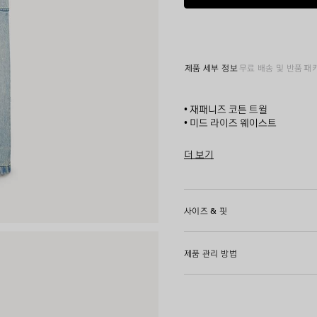
트
블
루
제품 세부 정보
무료 배송 및 반품
패
• 재패니즈 코튼 트윌
• 미드 라이즈 웨이스트
• 원-아웃 디테일
• 커버드 지퍼 플라이
더 보기
• 유니티 아트워크 디테일의 일
Product ID:
868521TDW1442
• 벨트 루프 5개
• 클래식 포켓 5개
• 오른쪽 측면에 추가 카고 포켓
사이즈 & 핏
• 뒷면 데님 루프 1개
• 발렌시아가 인그레이빙 플렉스
• 무릎 아래에 스티칭 디테일
제품 관리 방법
• 프레이드 헴
• 제조국: 일본
주소재: 100% 코튼