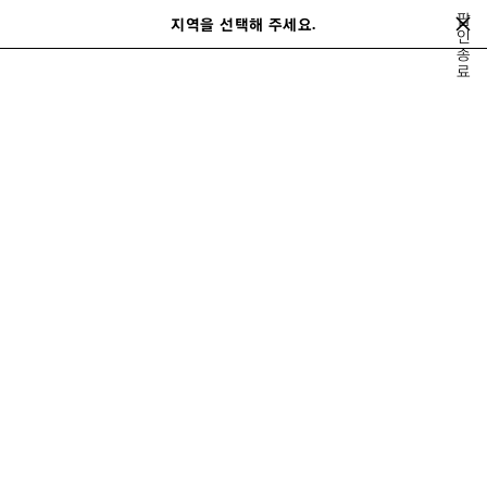
메인 콘텐츠로 건너뛰기
팝
지역을 선택해 주세요.
저
인
검
종
장
색
close the banner
료
여성
레디 투 웨어
된
제
품
이
다
전
음