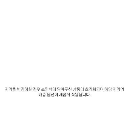
추
택
티
제품 세부 정보
무료 배송 및 반품
패키지
지속가능성
가
하
지
세
블
요
루
• 코튼 데님
• 미드 웨이스트
• 과장된 와이드, 라운드 구조의 벌룬 볼륨
• 드레이프 이펙트
더 보기
• 블루머에서 영감을 받은 디자인
Product ID:
872196TUW654129
• 폴디드 하단
• 커버드 지퍼 플라이
• 벨트 루프 5개
사이즈 & 핏
• 발렌시아가 인그레이빙 플렉스 버튼
• 뒷면에 그레이 발렌시아가 로고 가죽 패치
• 제조국: 이탈리아
제품 관리 방법
지역을 변경하실 경우 쇼핑백에 담아두신 상품이 초기화되며 해당 지역의
배송 옵션이 새롭게 적용됩니다.
주소재: 100% 코튼
안감: 65% 폴리에스테르, 35% 코튼
가죽 디테일: 카우 레더
동물성 비섬유 요소 포함