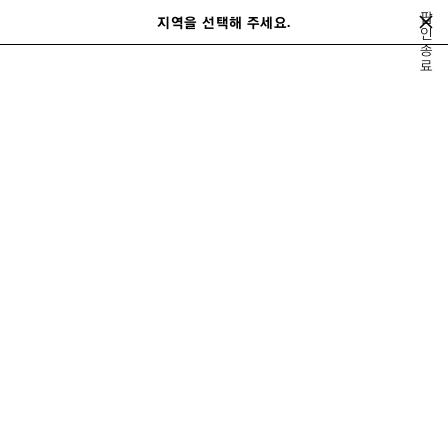
메인 콘텐츠로 건너뛰기
팝
지역을 선택해 주세요.
저
인
검
종
장
색
close the banner
료
남성
레디 투 웨어
코트 & 재킷
된
제
품
이
다
전
음