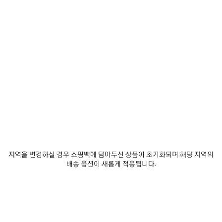
받
택
-
제품 세부 정보
무료 배송 및 반품
패키지
지속가능성
기
해
2026/08/14
주
세
요
• 테크니컬 파유
• 하이 칼라
• 겉으로 보이지 않는 스냅 및 하프 지퍼 잠금장치
• 앞면 플랩 캥거루 포켓 1개
더 보기
• 신축성 있는 커프스와 허리 라인
Product ID:
A001YKTTO297200
• 앞면에 바디스 아트워크 프린트
• 리플렉티브 이펙트 아트워크
• 제조국: 이탈리아
사이즈 & 핏
주소재: 100% 폴리에스테르
제품 관리 방법
안감: 100% 폴리에스테르
지역을 변경하실 경우 쇼핑백에 담아두신 상품이 초기화되며 해당 지역의
배송 옵션이 새롭게 적용됩니다.