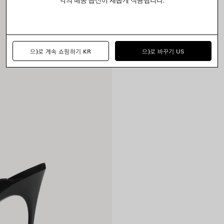
으)로 계속 쇼핑하기 KR
으)로 바꾸기 US