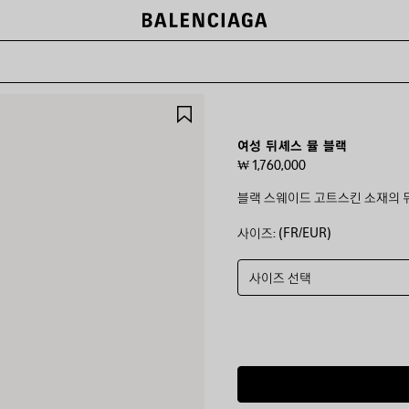
제
품
저
여성 뒤셰스 뮬 블랙
장
₩ 1,760,000
하
기
블랙 스웨이드 고트스킨 소재의 뒤
사이즈: (FR/EUR)
컬
러
:
블
사이즈 선택
랙
블
랙