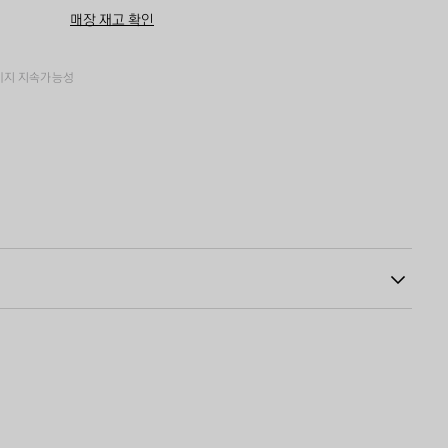
구
즈
매장 재고 확인
니
를
에
선
추
택
가
하
키지
지속가능성
세
요
80
포레이션
인솔: 램스킨