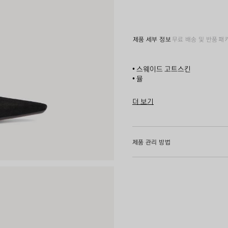
제품 세부 정보
무료 배송 및 반품
패
• 스웨이드 고트스킨
• 뮬
• 비대칭 포인티드 토
• 아치 90mm
더 보기
• 인솔에 발렌시아가 파리 로고
Product ID:
873367WCB3110
• 인솔 끝 부분에 스몰 골드 퍼
• 아웃솔에 골든 스터드 2개
• 세미 글로시 톤온톤 힐
제품 관리 방법
• 스웨이드 느낌의 베이지 솔
• 제조국: 이탈리아
어퍼: 고트스킨 - 솔: 카프스킨 - 