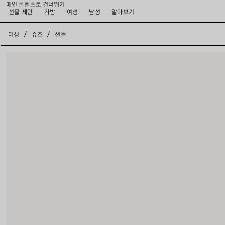
메인 콘텐츠로 건너뛰기
선물 제안
가방
여성
남성
알아보기
close the banner
여성
슈즈
샌들