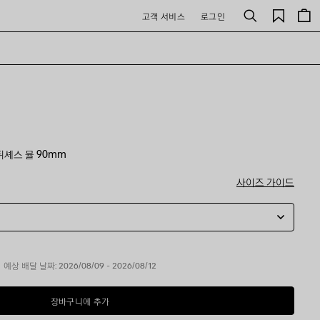
저
고객 서비스
로그인
검
장
색
된
제
품
셰스 뮬 90mm
사이즈 가이드
예상 배달 날짜: 2026/08/09 - 2026/08/12
장바구니에 추가
장
사
바
이