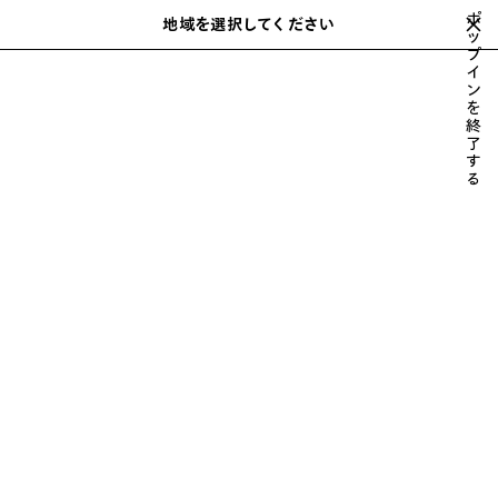
スキップしてメインコンテンツを開く
ポ
close the banner
地域を選択してください
保
ッ
検
LE CITY BAGS
プ
存
索
イ
さ
ン
れ
購入する
を
た
LE CITY
RODEO
バッグ
スニーカー
ウィメンズ 新着
終
ア
了
す
イ
る
テ
ム