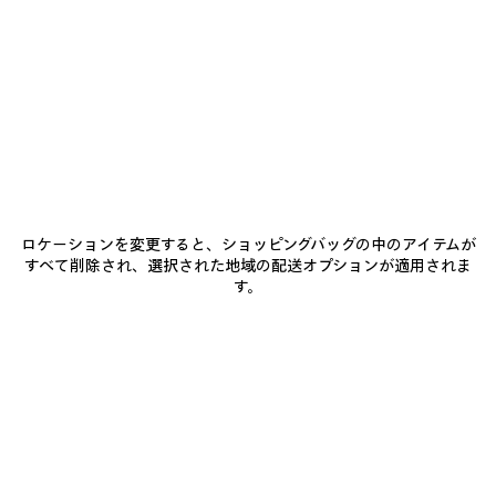
ア
ア
イ
イ
テ
テ
ム
ム
を
を
保
保
存
存
す
す
る
る
ロケーションを変更すると、ショッピングバッグの中のアイテムが
すべて削除され、選択された地域の配送オプションが適用されま
す。
LE 7 ボウリングバッグ ミディ
LE CITY バッグ ミディアム
RO
アム
¥ 434,500
¥ 621,500
(税込)
(税込)
BALENCIAGAのサービス