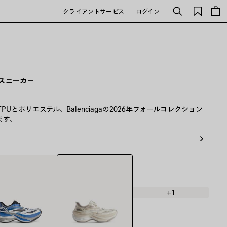
保
クライアントサービス
ログイン
検
存
索
さ
れ
た
ア
イ
テ
 スニーカー
ム
TPUとポリエステル。Balenciagaの2026年フォールコレクション
ます。
エ
ッ
グ
シ
+1
ェ
ル