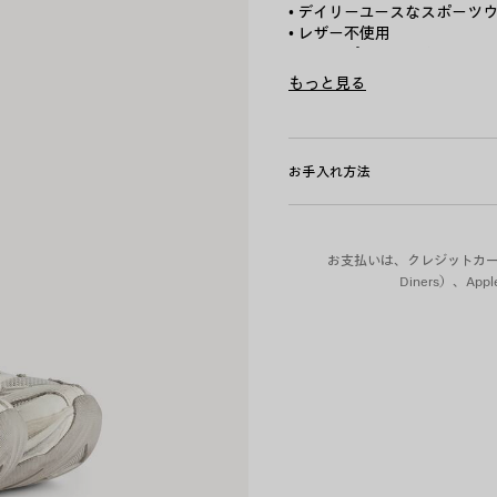
• デイリーユースなスポーツ
• レザー不使用
• スリッポンスニーカー
• TPUとポリエステル
もっと見る
• ユーズド加工エフェクト
Product ID:
872642WMRTN9
• ソール高さ：42.5mm
• ローエッジ、アッパーに見
• シュータンの外側にBalen
お手入れ方法
• アッパーとヒールのバックに
• 外側とバックにBalenciag
• バックにJetのアートワー
• ヒールのバックにデボス加
お支払いは、クレジットカード（Vi
• 中国製
Diners）、A
アッパー：TPU、ポリエステル 