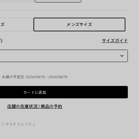
イズ
メンズサイズ
)
サイズガイド
お届け予定日: 2026/08/10 - 2026/08/15
カートに追加
カ
サ
ー
イ
ト
ズ
店舗の在庫状況 / 商品の予約
に
を
追
選
加
択
し
ージ
サステナビリティ
て
く
だ