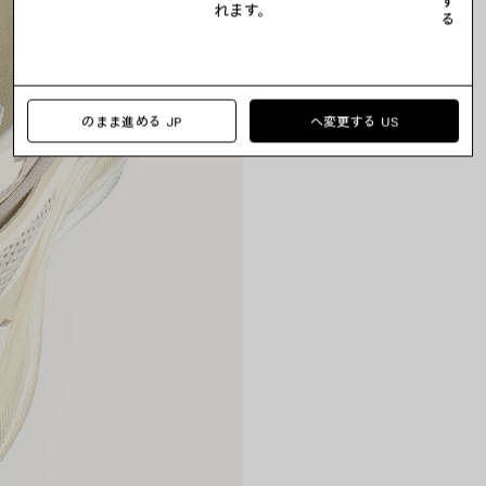
す
れます。
る
のまま進める JP
へ変更する US