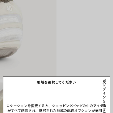
ポ
地域を選択してください
ッ
プ
イ
ン
を
終
ロケーションを変更すると、ショッピングバッグの中のアイテム
了
がすべて削除され、選択された地域の配送オプションが適用さ