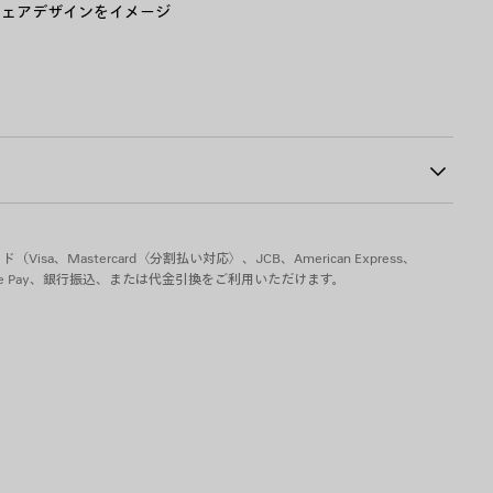
さ
ウェアデザインをイメージ
い
191
えるステッチ
ciagaのインフォメーションラベルのステッチ
Bodiesのデボス加工アートワーク
aのロゴ
クプリント
工のサイズ
sa、Mastercard〈分割払い対応〉、JCB、American Express、
pple Pay、銀行振込、または代金引換をご利用いただけます。
- ソール： ラバー - インソール： フォーム