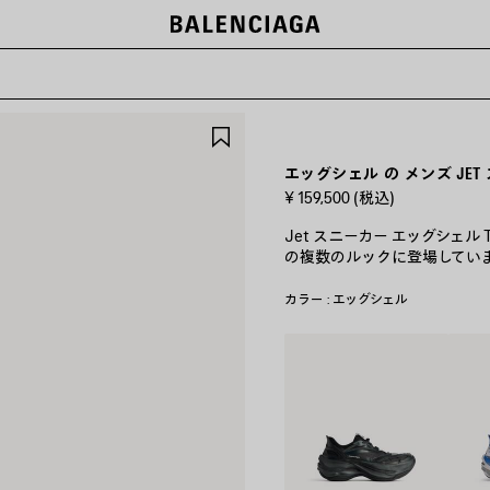
ー
ア
イ
テ
エッグシェル の メンズ JET
ム
¥ 159,500
(税込)
を
保
Jet スニーカー エッグシェル 
存
の複数のルックに登場してい
す
る
カラー : エッグシェル
ブ
ホ
ラ
ワ
ッ
イ
ク
ト/
ブ
ル
ー/
ブ