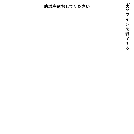
スキップしてメインコンテンツを開く
ポ
地域を選択してください
保
ッ
検
プ
存
索
イ
さ
ン
れ
を
た
終
クライアントサービス
ア
了
す
イ
る
オンライン注文に関するお問い合わせは、当社
テ
のクライアントサービスが承ります。 クライア
ム
ントサービスに問い合わせをすることで、個人
情報がお客様の国や地域外に転送されることに
同意するものとします。
今月、以下の祝日はクライアントサービスは休
業となります。
2026年8月11日（火曜日）山の日