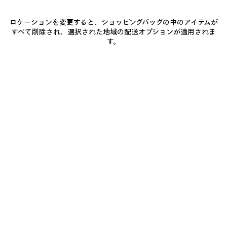
メッセージを送る
ロケーションを変更すると、ショッピングバッグの中のアイテムが
すべて削除され、選択された地域の配送オプションが適用されま
す。
LINE
公式アカウントの“友だち追加”が必要です※月曜日～土曜日(祝日
除く)10:00-20:00
LINEチャット
来店予約
店舗よりすぐにご連絡差し上げます
予約する