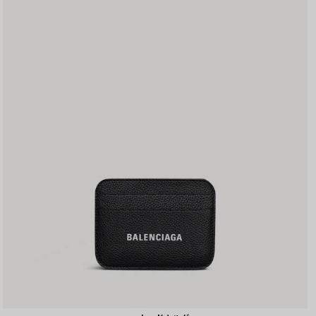
保
存
す
る