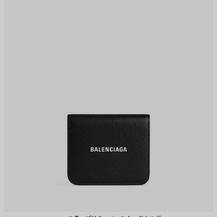
保
保
存
存
す
す
る
る