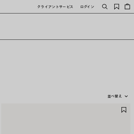
保
クライアントサービス
ログイン
検
存
索
さ
れ
た
ア
イ
テ
ム
並べ替え
ア
イ
テ
ム
を