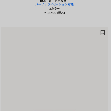
CASH カードホルダー
パーソナライゼーション可能
2カラー
¥ 38,500
(税込)
ア
イ
テ
ム
を
保
存
す
る