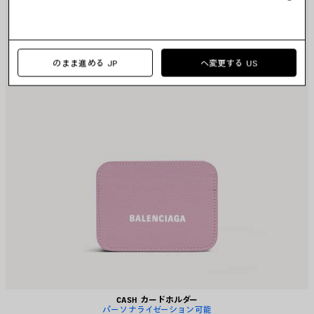
存
存
す
す
る
る
のまま進める JP
へ変更する US
CASH カードホルダー
パーソナライゼーション可能