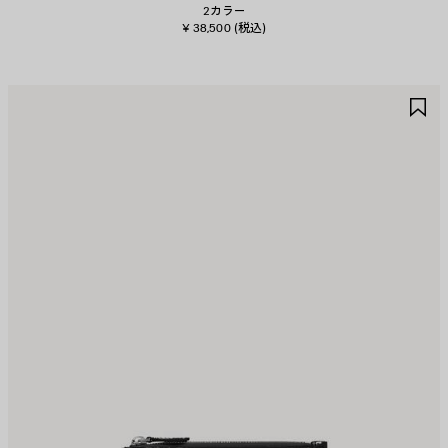
2カラー
¥ 38,500
(税込)
ア
ア
イ
イ
テ
テ
ム
ム
を
を
保
保
存
存
す
す
る
る