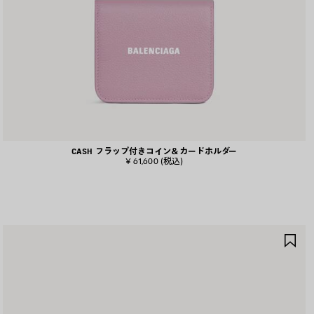
CASH フラップ付きコイン＆カードホルダー
¥ 61,600
(税込)
ア
イ
テ
ム
を
保