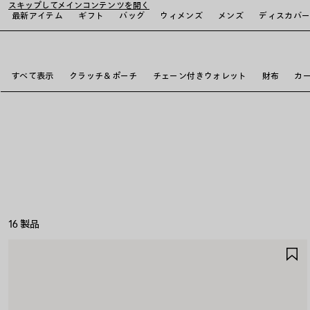
スキップしてメインコンテンツを開く
最新アイテム
ギフト
バッグ
ウィメンズ
メンズ
ディスカバ
close the banner
すべて表示
クラッチ＆ポーチ
チェーン付きウォレット
財布
カ
16 製品