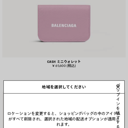
CASH ミニウォレット
¥ 61,600
(税込)
ポ
地域を選択してください
ッ
プ
ア
ア
イ
イ
イ
ン
テ
テ
を
終
ム
ム
ロケーションを変更すると、ショッピングバッグの中のアイテム
了
を
を
がすべて削除され、選択された地域の配送オプションが適用さ
す
保
保
れます。
る