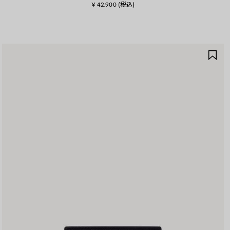
¥ 42,900
(税込)
ア
イ
テ
ム
を
保
存
す
る