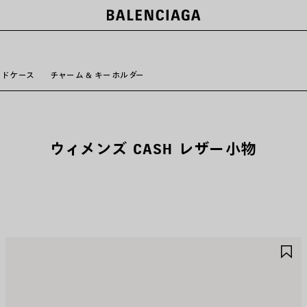
ー
ードケース
チャーム & キーホルダー
ウィメンズ CASH レザー小物
ア
ア
イ
イ
テ
テ
ム
ム
を
を