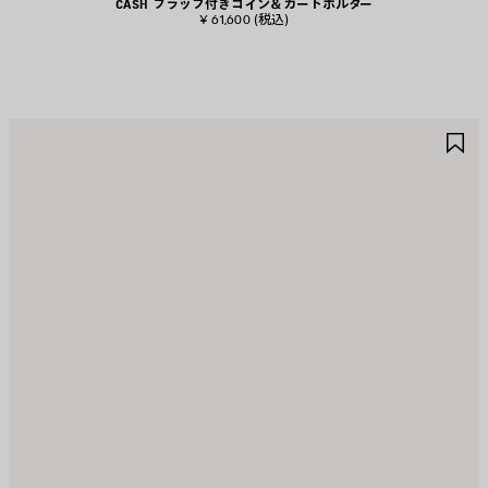
CASH フラップ付きコイン＆カードホルダー
¥ 61,600
(税込)
ア
ア
イ
イ
テ
テ
ム
ム
を
を
保
保
存
存
す
す
る
る