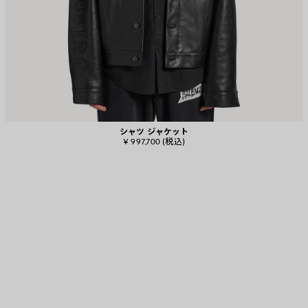
シャツ ジャケット
¥ 997,700
(税込)
ア
イ
テ
ム
を
保
存
す