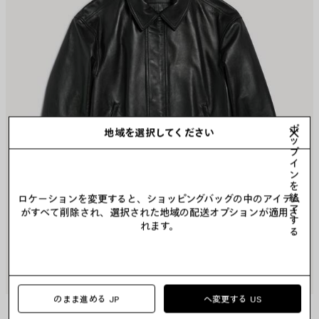
存
存
す
す
る
る
ポ
地域を選択してください
ッ
プ
イ
ン
を
終
ロケーションを変更すると、ショッピングバッグの中のアイテム
了
がすべて削除され、選択された地域の配送オプションが適用さ
す
れます。
る
のまま進める JP
へ変更する US
TAXI ジャケット
2カラー