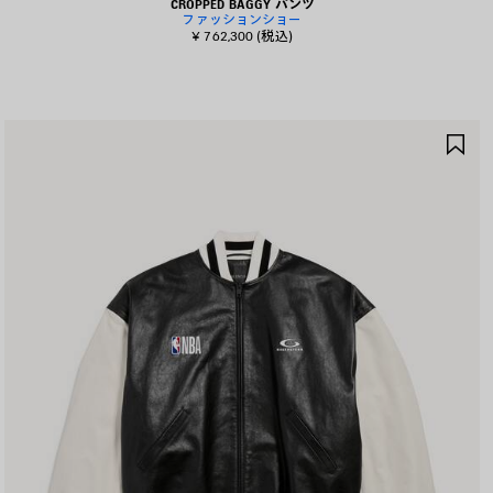
CROPPED BAGGY パンツ
ファッションショー
¥ 762,300
(税込)
ア
イ
テ
ム
を
保
存
す
る