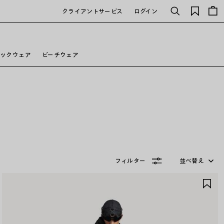
保
クライアントサービス
ログイン
検
存
索
さ
れ
た
テックウェア
ビーチウェア
ア
イ
テ
ム
フィルター
並べ替え
ア
イ
テ
ム
を