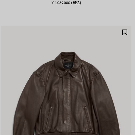
¥ 1,089,000
(税込)
ア
イ
テ
ム
を
保
存
す
る