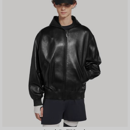
保
保
存
存
す
す
る
る