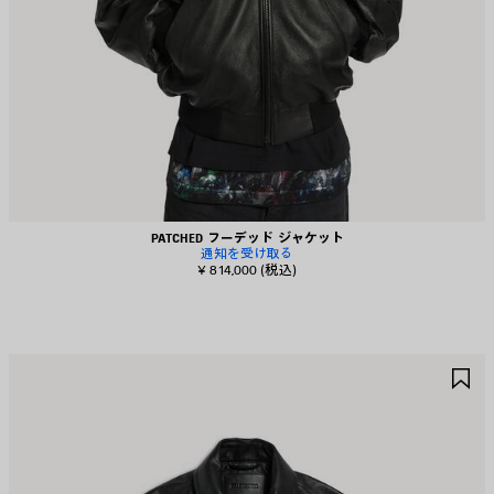
PATCHED フーデッド ジャケット
通知を受け取る
¥ 814,000
(税込)
ア
ア
イ
イ
テ
テ
ム
ム
を
を
保
保