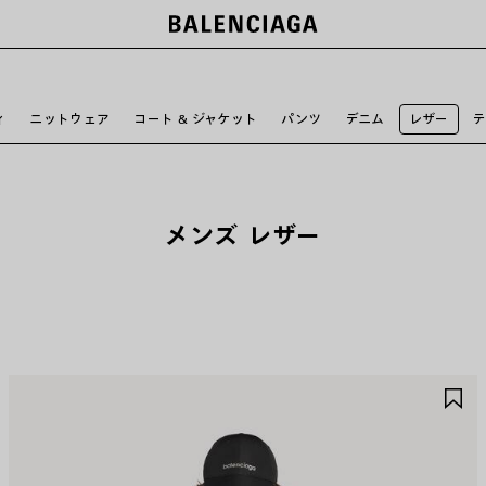
ー
ィ
ニットウェア
コート & ジャケット
パンツ
デニム
レザー
メンズ レザー
ア
ア
イ
イ
テ
テ
ム
ム
を
を