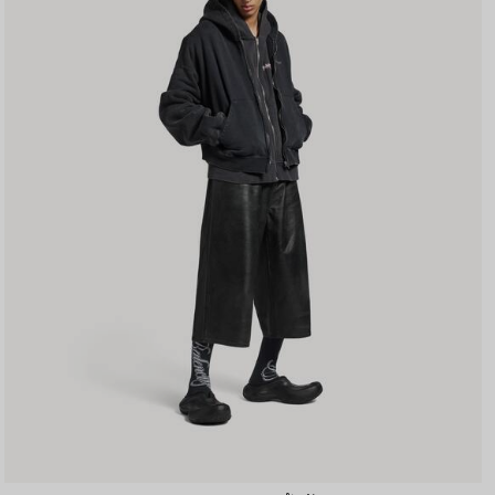
保
存
す
る