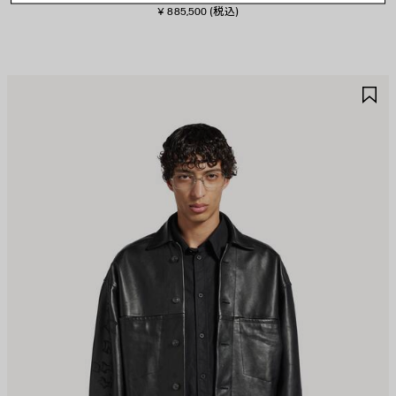
¥ 885,500
(税込)
ア
ア
イ
イ
テ
テ
ム
ム
を
を
保
保
存
存
す
す
る
る