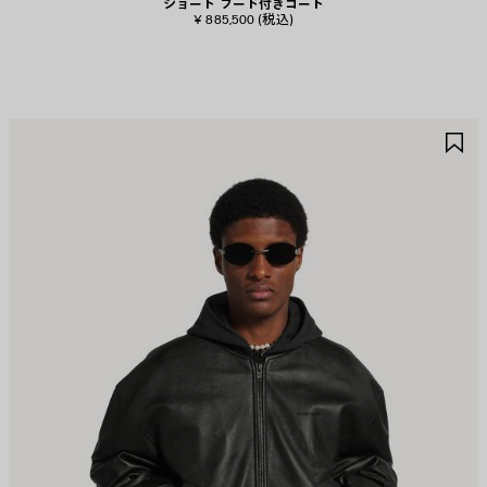
ショート フード付きコート
¥ 885,500
(税込)
ア
ア
イ
イ
テ
テ
ム
ム
を
を
保
保
存
存
す
す
る
る